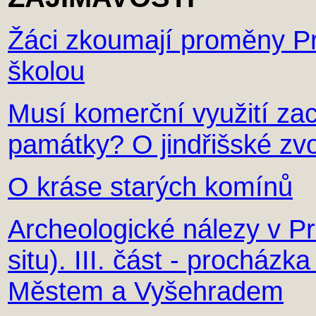
Žáci zkoumají proměny Pra
školou
Musí komerční využití zac
památky? O jindřišské zvo
O kráse starých komínů
Archeologické nálezy v P
situ). III. část - procház
Městem a Vyšehradem