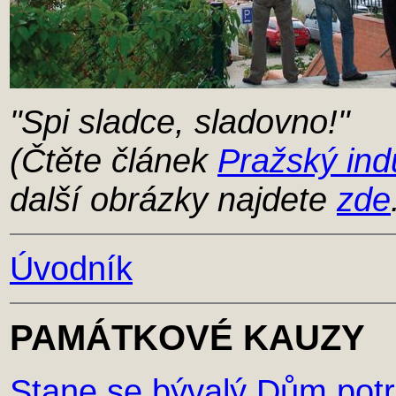
"Spi sladce, sladovno!"
(Čtěte článek
Pražský ind
další obrázky najdete
zde
Úvodník
PAMÁTKOVÉ KAUZY
Stane se bývalý Dům pot