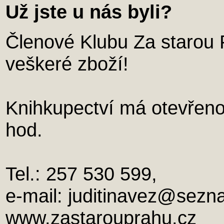
Už jste u nás byli?
Členové Klubu Za starou 
veškeré zboží!
Knihkupectví má otevřeno
hod.
Tel.: 257 530 599,
e-mail: juditinavez@sezn
www.zastarouprahu.cz