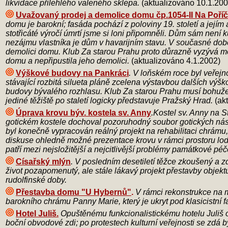
likvidace přilehlého valeného sklepa.
(aktualizováno 10.1.200
Uvažovaný prodej a demolice domu čp.1054-II Na Poříč
domu je barokní; fasáda pochází z poloviny 19. století a jejím 
stotřicáté výročí úmrtí jsme si loni připomněli. Dům sám nen
nezájmu vlastníka je dům v havarijním stavu. V současné době 
demolici domu. Klub Za starou Prahu proto důrazně vyzývá měs
domu a nepřipustila jeho demolici.
(aktualizováno 4.1.2002)
Výškové budovy na Pankráci
. V loňském roce byl veřej
stávající rozbitá silueta pláně zcelena výstavbou dalších výš
budovy bývalého rozhlasu. Klub Za starou Prahu musí bohužel k
jediné těžiště po staletí logicky představuje Pražský Hrad.
(ak
Úprava krovu býv. kostela sv. Anny
.Kostel sv. Anny na S
gotickém kostele dochoval pozoruhodný soubor gotických nástě
byl konečně vypracován reálný projekt na rehabilitaci chrámu, 
diskuse ohledně možné prezentace krovu v rámci prostoru lodi 
patří mezi nejsložitější a nejcitlivější problémy památkové pé
Císařský mlýn
. V posledním desetiletí těžce zkoušený a z
život pozapomenutý, ale stále lákavý projekt přestavby objekt
rudolfinské doby.
Přestavba domu "U Hybernů"
.
V rámci rekonstrukce na 
barokního chrámu Panny Marie, který je ukryt pod klasicistn
Hotel Juliš.
Opuštěnému funkcionalistickému hotelu Juliš od
boční obvodové zdi; po protestech kulturní veřejnosti se zdá 