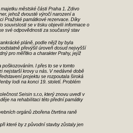
v majetku městské části Praha 1. Zdivo
nner, jehož dvousté výročí narození a
ámci Pražské památkové rezervace. Díky
souvislosti se v tisku objevili informace o
 ke své odpovědnosti za současný stav
Pankrácké pláně, podle nějž by byla
 podstatně převýšil úroveň dosud nejvyšší
ný pro měřítko a charakter Prahy, jejíž
a poškozováním. I přes to se v tomto
zi nejstarší krovy u nás. V nedávné době
představení projektu se rozpoutala široká
enby lodi na konci 19. století. Problém
lečnost Seisin s.r.o, který znovu uvedl v
děje na rehabilitaci této přední památky
ebních orgánů zbořena čtvrtina raně
i které by z původní stavby zůstaly jen