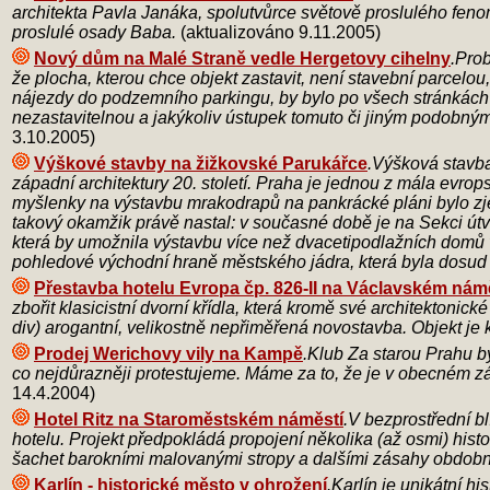
architekta Pavla Janáka, spolutvůrce světově proslulého fenom
proslulé osady Baba.
(aktualizováno 9.11.2005)
Nový dům na Malé Straně vedle Hergetovy cihelny
.Pro
že plocha, kterou chce objekt zastavit, není stavební parcelou
nájezdy do podzemního parkingu, by bylo po všech stránkách 
nezastavitelnou a jakýkoliv ústupek tomuto či jiným podob
3.10.2005)
Výškové stavby na žižkovské Parukářce
.Výšková stavba
západní architektury 20. století. Praha je jednou z mála evr
myšlenky na výstavbu mrakodrapů na pankrácké pláni bylo zjevn
takový okamžik právě nastal: v současné době je na Sekci ú
která by umožnila výstavbu více než dvacetipodlažních domů
pohledové východní hraně městského jádra, která byla dosud 
Přestavba hotelu Evropa čp. 826-II na Václavském nám
zbořit klasicistní dvorní křídla, která kromě své architektoni
div) arogantní, velikostně nepřiměřená novostavba. Objekt je 
Prodej Werichovy vily na Kampě
.Klub Za starou Prahu b
co nejdůrazněji protestujeme. Máme za to, že je v obecném záj
14.4.2004)
Hotel Ritz na Staroměstském náměstí
.V bezprostřední b
hotelu. Projekt předpokládá propojení několika (až osmi) hist
šachet barokními malovanými stropy a dalšími zásahy obdobné
Karlín - historické město v ohrožení
.Karlín je unikátní h