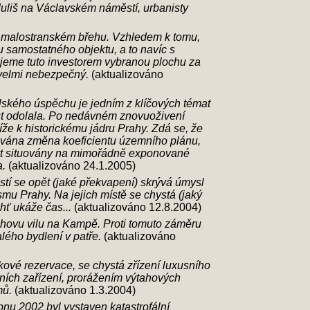
 Juliš na Václavském náměstí, urbanisty
 malostranském břehu. Vzhledem k tomu,
bu samostatného objektu, a to navíc s
ujeme tuto investorem vybranou plochu za
velmi nebezpečný.
(aktualizováno
lského úspěchu je jedním z klíčových témat
ěst odolala. Po nedávném znovuoživení
íže k historickému jádru Prahy. Zdá se, že
ávána změna koeficientu územního plánu,
být situovány na mimořádně exponované
a.
(aktualizováno 24.1.2005)
í se opět (jaké překvapení) skrývá úmysl
smu Prahy. Na jejich místě se chystá (jaký
hť ukáže čas...
(aktualizováno 12.8.2004)
chovu vilu na Kampě. Proti tomuto záměru
lého bydlení v patře.
(aktualizováno
ové rezervace, se chystá zřízení luxusního
rních zařízení, prorážením výtahových
mů.
(aktualizováno 1.3.2004)
rpnu 2002 byl vystaven katastrofální