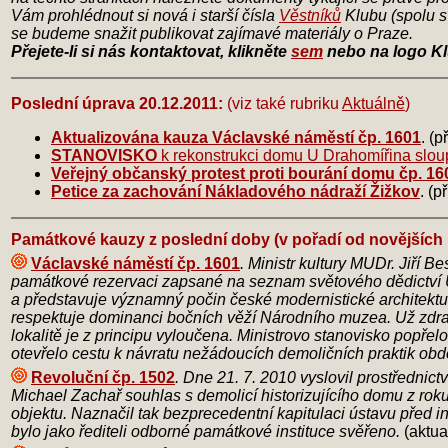
Vám prohlédnout si nová i starší čísla
Věstníků
Klubu (spolu s 
se budeme snažit publikovat zajímavé materiály o Praze.
Přejete-li si nás kontaktovat, klikněte
sem
nebo na logo Kl
Poslední úprava 20.12.2011:
(viz také rubriku
Aktuálně
)
Aktualizována kauza Václavské náměstí čp. 1601
. (
STANOVISKO
k rekonstrukci domu U Drahomířina slou
Veřejný občanský protest proti bourání domu čp. 1
Petice za zachování Nákladového nádraží Žižkov
. (p
Památkové kauzy z poslední doby
(v pořadí od novějších 
Václavské náměstí čp. 1601
. Ministr kultury MUDr. Jiří B
památkové rezervaci zapsané na seznam světového dědictví 
a představuje významný počin české modernistické architekt
respektuje dominanci bočních věží Národního muzea. Už zdra
lokalitě je z principu vyloučena. Ministrovo stanovisko popře
otevřelo cestu k návratu nežádoucích demoličních praktik ob
Revoluční čp. 1502
. Dne 21. 7. 2010 vyslovil prostředni
Michael Zachař souhlas s demolicí historizujícího domu z ro
objektu. Naznačil tak bezprecedentní kapitulaci ústavu před
bylo jako řediteli odborné památkové instituce svěřeno.
(aktua