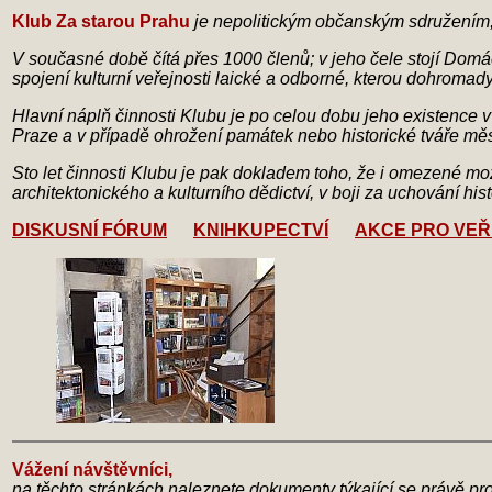
Klub Za starou Prahu
je nepolitickým občanským sdružením, 
V současné době čítá přes 1000 členů; v jeho čele stojí Domác
spojení kulturní veřejnosti laické a odborné, kterou dohromad
Hlavní náplň činnosti Klubu je po celou dobu jeho existence 
Praze a v případě ohrožení památek nebo historické tváře měst
Sto let činnosti Klubu je pak dokladem toho, že i omezené m
architektonického a kulturního dědictví, v boji za uchování hist
DISKUSNÍ FÓRUM
KNIHKUPECTVÍ
AKCE PRO VE
Vážení návštěvníci,
na těchto stránkách naleznete dokumenty týkající se právě pro