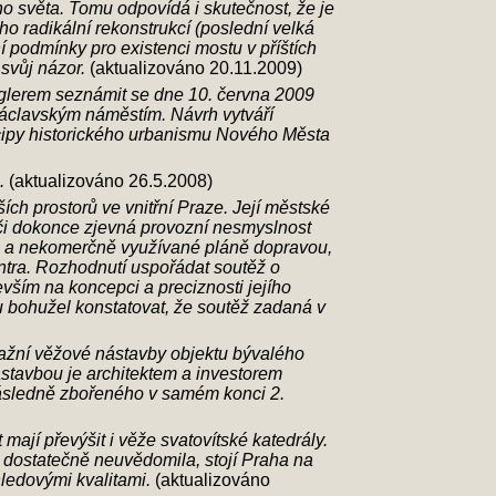
o světa. Tomu odpovídá i skutečnost, že je
ho radikální rekonstrukcí (poslední velká
ní podmínky pro existenci mostu v příštích
 svůj názor.
(aktualizováno 20.11.2009)
iglerem seznámit se dne 10. června 2009
Václavským náměstím. Návrh vytváří
ncipy historického urbanismu Nového Města
.
(aktualizováno 26.5.2008)
ích prostorů ve vnitřní Praze. Její městské
 či dokonce zjevná provozní nesmyslnost
é a nekomerčně využívané pláně dopravou,
ntra. Rozhodnutí uspořádat soutěž o
vším na koncepci a preciznosti jejího
 bohužel konstatovat, že soutěž zadaná v
lažní věžové nástavby objektu bývalého
stavbou je architektem a investorem
 následně zbořeného v samém konci 2.
mají převýšit i věže svatovítské katedrály.
ě dostatečně neuvědomila, stojí Praha na
ledovými kvalitami.
(aktualizováno