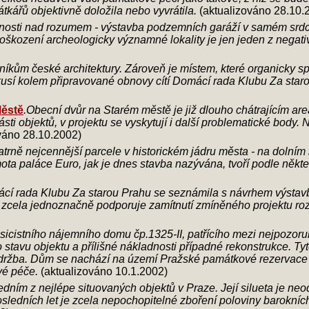
kářů objektivně doložila nebo vyvrátila.
(aktualizováno 28.10.
šenosti nad rozumem - výstavba podzemních garáží v samém srdci
kození archeologicky významné lokality je jen jeden z negat
níkům české architektury. Zároveň je místem, které organicky s
usí kolem připravované obnovy cítí Domácí rada Klubu Za starou
Městě
.Obecní dvůr na Starém městě je již dlouho chátrajícím ar
ti objektů, v projektu se vyskytují i další problematické body. 
váno 28.10.2002)
trně nejcennější parcele v historickém jádru města - na dolním
ta paláce Euro, jak je dnes stavba nazývána, tvoří podle někt
cí rada Klubu Za starou Prahu se seznámila s návrhem výstavby
 zcela jednoznačně podporuje zamítnutí zmíněného projektu 
lasicistního nájemního domu čp.1325-II, patřícího mezi nejpozoru
stavu objektu a přílišné nákladnosti případné rekonstrukce. Ty
 údržba. Dům se nachází na území Pražské památkové rezervace 
ové péče.
(aktualizováno 10.1.2002)
jedním z nejlépe situovaných objektů v Praze. Její silueta je n
edních let je zcela nepochopitelné zboření poloviny barokních 