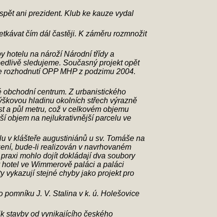
spět ani prezident. Klub ke kauze vydal
tkávat čím dál častěji. K záměru rozmnožit
 hotelu na nároží Národní třídy a
 bedlivě sledujeme. Současný projekt opět
šuje rozhodnutí OPP MHP z podzimu 2004.
 obchodní centrum. Z urbanistického
výškovou hladinu okolních střech výrazně
st a půl metru, což v celkovém objemu
ší objem na nejlukrativnější parcelu ve
lu v klášteře augustiniánů u sv. Tomáše na
zení, bude-li realizován v navrhovaném
raxi mohlo dojít dokládají dva soubory
 hotel ve Wimmerově paláci a paláci
 vykazují stejné chyby jako projekt pro
pomníku J. V. Stalina v k. ú. Holešovice
ik stavby od vynikajícího českého