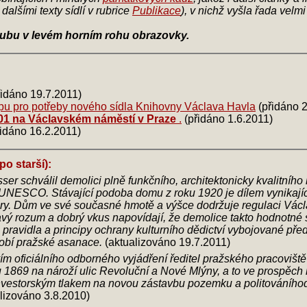
dalšími texty sídlí v rubrice
Publikace
), v nichž vyšla řada velm
ubu v levém horním rohu obrazovky.
přidáno 19.7.2011)
pu pro potřeby nového sídla Knihovny Václava Havla
(přidáno 2
601 na Václavském náměstí v Praze
.
(přidáno 1.6.2011)
řidáno 16.2.2011)
po starší)
:
esser schválil demolici plně funkčního, architektonicky kvalitního
UNESCO. Stávající podoba domu z roku 1920 je dílem vynikají
ury. Dům ve své současné hmotě a výšce dodržuje regulaci Vác
vý rozum a dobrý vkus napovídají, že demolice takto hodnotné
lo pravidla a principy ochrany kulturního dědictví vybojované 
dobí pražské asanace.
(aktualizováno 19.7.2011)
ctvím oficiálního odborného vyjádření ředitel pražského pracovi
ku 1869 na nároží ulic Revoluční a Nové Mlýny, a to ve prospěc
 investorským tlakem na novou zástavbu pozemku a politováníhod
lizováno 3.8.2010)