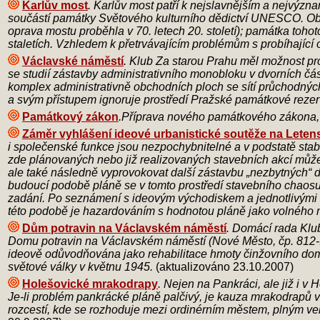
Karlův most
. Karlův most patří k nejslavnějším a nejvýz
součástí památky Světového kulturního dědictví UNESCO. Obnovu
oprava mostu proběhla v 70. letech 20. století); památka tohot
staletích. Vzhledem k přetrvávajícím problémům s probíhající
Václavské náměstí
. Klub Za starou Prahu měl možnost p
se studií zástavby administrativního monobloku v dvorních č
komplex administrativně obchodních ploch se sítí průchodnýc
a svým přístupem ignoruje prostředí Pražské památkové reze
Památkový zákon
.Příprava nového památkového zákona, r
Záměr vyhlášení ideové urbanistické soutěže na Leten
i společenské funkce jsou nezpochybnitelné a v podstatě sta
zde plánovaných nebo již realizovaných stavebních akcí můž
ale také následně vyprovokovat další zástavbu „nezbytných“ d
budoucí podobě pláně se v tomto prostředí stavebního chaosu 
zadání. Po seznámení s ideovým východiskem a jednotlivými 
této podobě je hazardováním s hodnotou pláně jako volného 
Dům potravin na Václavském náměstí
. Domácí rada Klu
Domu potravin na Václavském náměstí (Nové Město, čp. 812-II
ideově odůvodňována jako rehabilitace hmoty činžovního domu
světové války v květnu 1945.
(aktualizováno 23.10.2007)
Holešovické mrakodrapy
. Nejen na Pankráci, ale již i v
Je-li problém pankrácké pláně palčivý, je kauza mrakodrapů v
rozcestí, kde se rozhoduje mezi ordinérním městem, plným ve