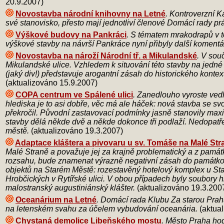
20.9.2007)
Novostavba národní knihovny na Letné
. Kontroverzní K
své stanovisko, přesto mají jednotliví členové Domácí rady pr
Výškové budovy na Pankráci
. S tématem mrakodrapů v t
výškové stavby na návrší Pankráce nyní přibyly další komentá
Novostavba na nároží Národní tř. a Mikulandské
. V sou
Mikulandské ulice. Vzhledem k situování této stavby na jedné 
(jaký div!) představuje arogantní zásah do historického kont
(aktualizováno 15.9.2007)
COPA centrum ve Spálené ulici
. Zanedlouho vyroste ved
hlediska je to asi dobře, věc má ale háček: nová stavba se s
překročil. Původní zastavovací podmínky jasně stanovily max
stavby dělá někde dvě a někde dokonce tři podlaží. Nedopatřen
městě.
(aktualizováno 19.3.2007)
Adaptace kláštera a pivovaru u sv. Tomáše na Malé Str
Malé Straně a považuje jej za krajně problematický a z pamá
rozsahu, bude znamenat výrazně negativní zásah do památkov
objektů na Starém Městě: rozestavěný hotelový komplex u St
Hrobčických v Rytířské ulici. V obou případech byly soubory h
malostranský augustiniánský klášter.
(aktualizováno 19.3.200
Oceanárium na Letné
. Domácí rada Klubu Za starou Prah
na letenském svahu za účelem vybudování oceanária.
(aktual
Chystaná demolice Libeňského mostu
. Město Praha hod