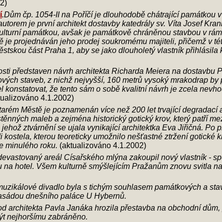
2)
í
.Dům čp. 1054-II na Poříčí je dlouhodobě chátrající památkou 
autorem je první architekt dostavby katedrály sv. Víta Josef Kra
í kulturní památkou, avšak je památkově chráněnou stavbou v r
je projednáván jeho prodej soukromému majiteli, přičemž v této 
tskou část Praha 1, aby se jako dlouholetý vlastník přihlásila
nosti představen návrh architekta Richarda Meiera na dostavbu 
kových staveb, z nichž nejvyšší, 160 metrů vysoký mrakodrap by
onstatovat, že tento sám o sobě kvalitní návrh je zcela nevhod
tualizováno 4.1.2002)
tarém Městě je poznamenán více než 200 let trvající degradací 
nných maleb a zejména historický gotický krov, který patří me
jehož ztvárnění se ujala vynikající architektka Eva Jiřičná. Po 
kostela, kterou teoreticky umožnilo nešťastné ztržení gotické kl
če minulého roku.
(aktualizováno 4.1.2002)
devastovaný areál Císařského mlýna zakoupil nový vlastník - spo
u na hotel. Všem kulturně smýšlejícím Pražanům znovu svitla na
muzikálové divadlo byla s tichým souhlasem památkových a stav
í fasádou dnešního paláce U Hybernů.
 architekta Pavla Janáka hrozila přestavba na obchodní dům, př
být nejhoršímu zabráněno.