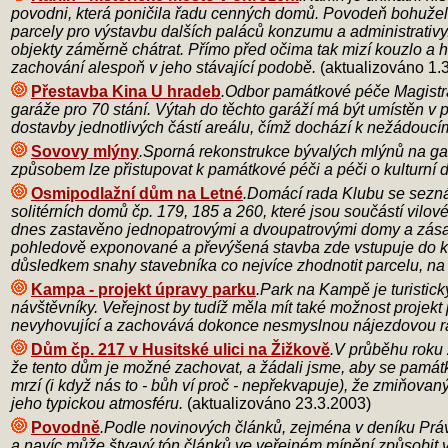
povodni, která poničila řadu cenných domů. Povodeň bohužel n
parcely pro výstavbu dalších paláců konzumu a administrativy
objekty záměrně chátrat. Přímo před očima tak mizí kouzlo a hod
zachování alespoň v jeho stávající podobě.
(aktualizováno 1.
Přestavba Kina U hradeb
.Odbor památkové péče Magistrá
garáže pro 70 stání. Výtah do těchto garáží má být umístěn 
dostavby jednotlivých částí areálu, čímž dochází k nežádouc
Sovovy mlýny
.Sporná rekonstrukce bývalých mlýnů na gal
způsobem lze přistupovat k památkové péči a péči o kulturní d
Osmipodlažní dům na Letné
.Domácí rada Klubu se sezná
solitérních domů čp. 179, 185 a 260, které jsou součástí vilo
dnes zastavěno jednopatrovými a dvoupatrovými domy a zásadn
pohledově exponované a převýšená stavba zde vstupuje do kont
důsledkem snahy stavebníka co nejvíce zhodnotit parcelu, na kt
Kampa - projekt úpravy parku
.Park na Kampě je turistick
návštěvníky. Veřejnost by tudíž měla mít také možnost projekt
nevyhovující a zachovává dokonce nesmyslnou nájezdovou ra
Dům čp. 217 v Husitské ulici na Žižkově
.V průběhu roku 
že tento dům je možné zachovat, a žádali jsme, aby se památ
mrzí (i když nás to - bůh ví proč - nepřekvapuje), že zmiňovaný
jeho typickou atmosféru.
(aktualizováno 23.3.2003)
Povodně
.Podle novinových článků, zejména v deníku Právo 
a navíc může štvavý tón článků ve veřejném mínění způsobit v