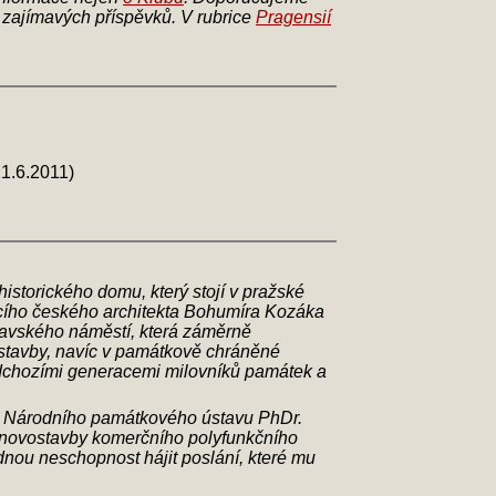
i zajímavých příspěvků. V rubrice
Pragensií
1.6.2011)
 historického domu, který stojí v pražské
cího českého architekta Bohumíra Kozáka
lavského náměstí, která záměrně
 stavby, navíc v památkově chráněné
předchozími generacemi milovníků památek a
ště Národního památkového ústavu PhDr.
h novostavby komerčního polyfunkčního
nou neschopnost hájit poslání, které mu