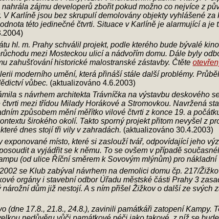
ahrála zájmu developerů zbořit pokud možno co nejvíce z původn
. V Karlíně jsou bez skrupulí demolovány objekty vyhlášené za k
nota této jedinečné čtvrti. Situace v Karlíně je alarmující a je t
3.2004)
tu hl. m. Prahy schválil projekt, podle kterého bude bývalé k
v průchodu mezi Mosteckou ulicí a nádvořím domu. Dále byly o
ímu zahušťování historické malostranské zástavby. Čtěte
otevřen
erii moderního umění, která přináší stále další problémy. Prů
ědictví vůbec.
(aktualizováno 4.6.2003)
mila s návrhem architekta Trávníčka na výstavbu deskového se
vé čtvrti mezi třídou Milady Horákové a Stromovkou. Navržená st
ím způsobem mění měřítko vilové čtvrti z konce 19. a počátku 
extu širokého okolí. Takto sporný projekt přitom nevyšel z prom
eré dnes stojí tři vily v zahradách.
(aktualizováno 30.4.2003)
y exponované místo, které si zaslouží tvář, odpovídající jeho vý
 posoudit a vyjádřit se k němu. To se ovšem v případě současného
mpu (od ulice Říční směrem k Sovovým mlýnům) pro nákladní 
2002 se Klub zabýval návrhem na demolici domu čp. 217/Žižkov 
kové orgány i stavební odbor Úřadu městské části Prahy 3 zasad
 nárožní dům již nestojí. A s ním přišel Žižkov o další ze svých
(dne 17.8., 21.8., 24.8.), zavinili památkáři zatopení Kampy. Tot
elkou nedůvěru vůči památkové péči jako takové, z níž se bude