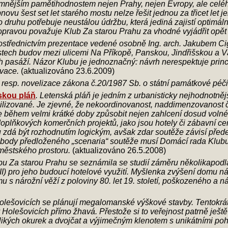
namnějším pamětihodnostem nejen Prahy, nejen Evropy, ale celéh
 šest set let starého mostu nelze řešit jednou za třicet let je
o druhu potřebuje neustálou údržbu, která jediná zajistí optimál
 opravou považuje Klub Za starou Prahu za vhodné vyjádřit opět
rostřednictvím prezentace vedené osobně Ing. arch. Jakubem C
ástech budov mezi ulicemi Na Příkopě, Panskou, Jindřišskou a 
h pasáží. Názor Klubu je jednoznačný: návrh nerespektuje pri
rvace.
(aktualizováno 23.6.2009)
esp. novelizace zákona č.20/1987 Sb. o státní památkové péči
skou pláň
. Letenská pláň je jedním z urbanisticky nejhodnotnějš
bilizované. Je zjevné, že nekoordinovanost, naddimenzovanost
e během velmi krátké doby způsobit nejen zahlcení dosud voln
oplňkových komerčních projektů, jako jsou hotely či zábavní ce
zdá být rozhodnutím logickým, avšak zdar soutěže závisí přede
body předloženého „scenaria“ soutěže musí Domácí rada Klubu
městského prostoru.
(aktualizováno 26.5.2008)
bu Za starou Prahu se seznámila se studií záměru několikapod
) pro jeho budoucí hotelové využití. Myšlenka zvýšení domu ná
 s nárožní věží z poloviny 80. let 19. století, poškozeného a
 Holešovicích se plánují megalomanské výškové stavby. Tentokrát 
 Holešovicích přímo žhavá. Přestože si to veřejnost patrně ješt
likých okurek a dvojčat a výjimečným klenotem s unikátními poh