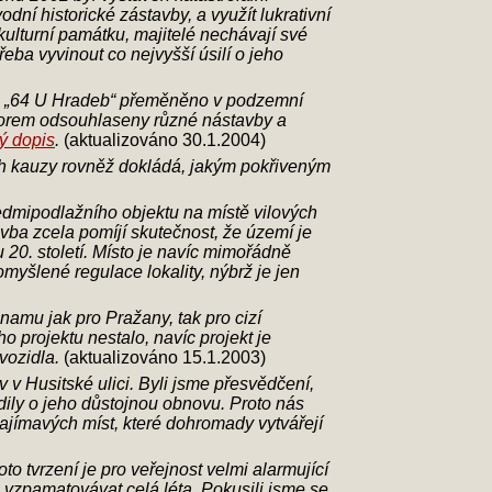
í historické zástavby, a využít lukrativní
ulturní památku, majitelé nechávají své
řeba vyvinout co nejvyšší úsilí o jeho
ino „64 U Hradeb“ přeměněno v podzemní
dborem odsouhlaseny různé nástavby a
ý dopis
.
(aktualizováno 30.1.2004)
běh kauzy rovněž dokládá, jakým pokřiveným
dmipodlažního objektu na místě vilových
avba zcela pomíjí skutečnost, že území je
20. století. Místo je navíc mimořádně
yšlené regulace lokality, nýbrž je jen
znamu jak pro Pražany, tak pro cizí
 projektu nestalo, navíc projekt je
vozidla.
(aktualizováno 15.1.2003)
v Husitské ulici. Byli jsme přesvědčení,
ily o jeho důstojnou obnovu. Proto nás
 zajímavých míst, které dohromady vytvářejí
o tvrzení je pro veřejnost velmi alarmující
 vzpamatovávat celá léta. Pokusili jsme se