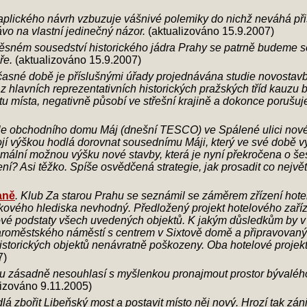
aplického návrh vzbuzuje vášnivé polemiky do nichž neváhá při
ávo na vlastní jedinečný názor.
(aktualizováno 15.9.2007)
ěsném sousedství historického jádra Prahy se patrně budeme se
ře.
(aktualizováno 15.9.2007)
časné době je příslušnými úřady projednávána studie novostavby
z hlavních reprezentativních historických pražských tříd kauzu
extu místa, negativně působí ve střešní krajině a dokonce poru
le obchodního domu Máj (dnešní TESCO) ve Spálené ulici nové
vojí výškou hodlá dorovnat sousednímu Máji, který ve své době 
imální možnou výšku nové stavby, která je nyní překročena o še
í? Asi těžko. Spíše osvědčená strategie, jak prosadit co největ
aně
. Klub Za starou Prahu se seznámil se záměrem zřízení hote
tkového hlediska nevhodný. Předložený projekt hotelového zaří
é podstaty všech uvedených objektů. K jakým důsledkům by v p
aroměstského náměstí s centrem v Sixtově domě a připravovaný
istorických objektů nenávratně poškozeny. Oba hotelové projekty
7)
u zásadně nesouhlasí s myšlenkou pronajmout prostor bývalého 
izováno 9.11.2005)
lá zbořit Libeňský most a postavit místo něj nový. Hrozí tak zán