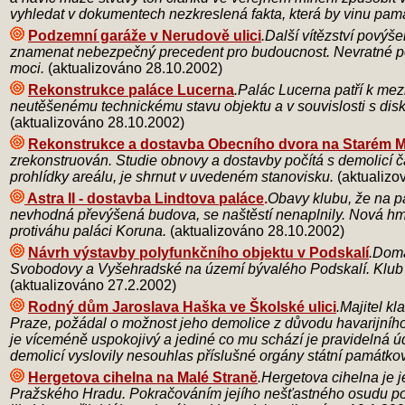
vyhledat v dokumentech nezkreslená fakta, která by vinu památ
Podzemní garáže v Nerudově ulici
.Další vítězství pový
znamenat nebezpečný precedent pro budoucnost. Nevratné poš
moci.
(aktualizováno 28.10.2002)
Rekonstrukce paláce Lucerna
.Palác Lucerna patří k mez
neutěšenému technickému stavu objektu a v souvislosti s disk
(aktualizováno 28.10.2002)
Rekonstrukce a dostavba Obecního dvora na Starém 
zrekonstruován. Studie obnovy a dostavby počítá s demolicí čás
prohlídky areálu, je shrnut v uvedeném stanovisku.
(aktualizo
Astra II - dostavba Lindtova paláce
.
Obavy klubu, že na pa
nevhodná převýšená budova, se naštěstí nenaplnily. Nová hmo
protiváhu paláci Koruna.
(aktualizováno 28.10.2002)
Návrh výstavby polyfunkčního objektu v Podskalí
.Domá
Svobodovy a Vyšehradské na území bývalého Podskalí. Klub
(aktualizováno 27.2.2002)
Rodný dům Jaroslava Haška ve Školské ulici
.Majitel k
Praze, požádal o možnost jeho demolice z důvodu havarijního 
je víceméně uspokojivý a jediné co mu schází je pravidelná
demolicí vyslovily nesouhlas příslušné orgány státní památk
Hergetova cihelna na Malé Straně
.Hergetova cihelna je 
Pražského Hradu. Pokračováním jejího nešťastného osudu posl