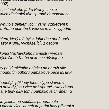
2002)
 historického jádra Prahy - může
ivních důsledků této zpupné demonstrace
plynulo s geniem loci Prahy. Vzhledem k
 Prahu potřebu k věci se rovněž vyjádřit.
eálem, který má být v dohledné době opět
Názor Klubu, vycházející i z osobní
 konci Václavského náměstí - vyroste
erých členů Klubu dokonce důstojnou
 polyfunkčního objektu na nároží ulic
rozhodnutím odboru památkové péče MHMP.
hodnější příklady tohoto typu staveb v
to důvody jsou více než sporné - stav domu
a je tedy díky tomu památkově chráněn. S
eodmyslitelnou součástí panoramatu
plackových kleneb trojlodní haly přízemí a