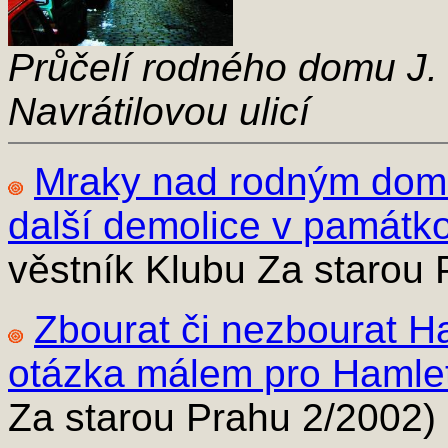
Průčelí rodného domu J.
Navrátilovou ulicí
Mraky nad rodným dom
další demolice v památk
věstník Klubu Za starou 
Zbourat či nezbourat H
otázka málem pro Hamle
Za starou Prahu 2/2002)