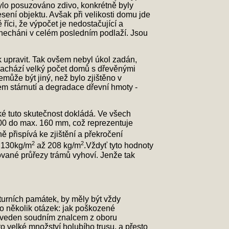
ylo posuzováno zdivo, konkrétně byly
sení objektu. Avšak při velikosti domu jde
íci, že výpočet je nedostačující a
ponecháni v celém posledním podlaží. Jsou
k upravit. Tak ovšem nebyl úkol zadán,
e nachází velký počet domů s dřevěnými
ůže být jiný, než bylo zjištěno v
 stárnutí a degradace dřevní hmoty -
ké tuto skutečnost dokládá. Ve všech
00 do max. 160 mm, což reprezentuje
ně přispívá ke zjištění a překročení
2
2
. 130kg/m
až 208 kg/m
.Vždyť tyto hodnoty
vané průřezy trámů vyhoví. Jenže tak
urních památek, by měly být vždy
no několik otázek: jak poškozené
proveden soudním znalcem z oboru
 velké množství holubího trusu, a přesto