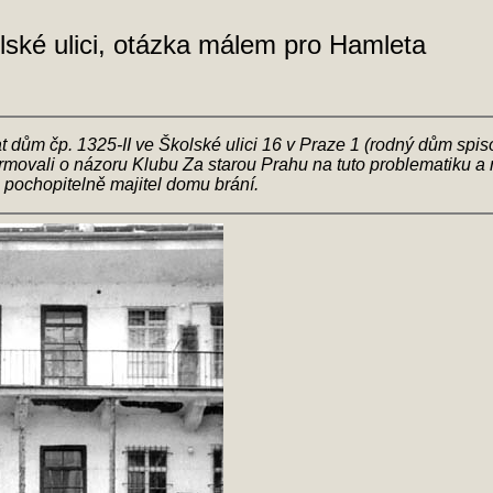
ské ulici, otázka málem pro Hamleta
t dům čp. 1325-II ve Školské ulici 16 v Praze 1 (rodný dům spi
rmovali o názoru Klubu Za starou Prahu na tuto problematiku a r
pochopitelně majitel domu brání.