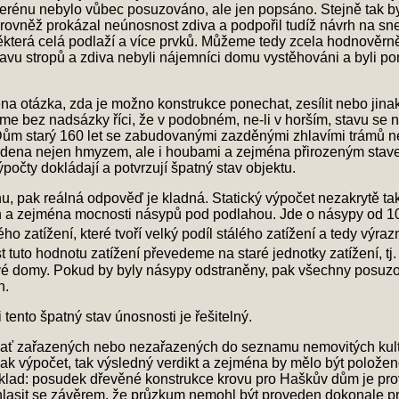
terénu nebylo vůbec posuzováno, ale jen popsáno. Stejně tak b
rovněž prokázal neúnosnost zdiva a podpořil tudíž návrh na sne
která celá podlaží a více prvků. Můžeme tedy zcela hodnověrně ř
 stavu stropů a zdiva nebyli nájemníci domu vystěhováni a byli 
žena otázka, zda je možno konstrukce ponechat, zesílit nebo jina
žeme bez nadsázky říci, že v podobném, ne-li v horším, stavu s
Dům starý 160 let se zabudovanými zazděnými zhlavími trámů nem
dena nejen hmyzem, ale i houbami a zejména přirozeným stavem
očty dokládají a potvrzují špatný stav objektu.
nu, pak reálná odpověď je kladná. Statický výpočet nezakrytě ta
 a zejména mocnosti násypů pod podlahou. Jde o násypy od 1
ého zatížení, které tvoří velký podíl stálého zatížení a tedy výraz
 tuto hodnotu zatížení převedeme na staré jednotky zatížení, tj
ové domy. Pokud by byly násypy odstraněny, pak všechny posuzo
n.
tento špatný stav únosnosti je řešitelný.
ů, ať zařazených nebo nezařazených do seznamu nemovitých kult
ak výpočet, tak výsledný verdikt a zejména by mělo být polože
apříklad: posudek dřevěné konstrukce krovu pro Haškův dům je 
asit se závěrem, že průzkum nemohl být proveden dokonale pro