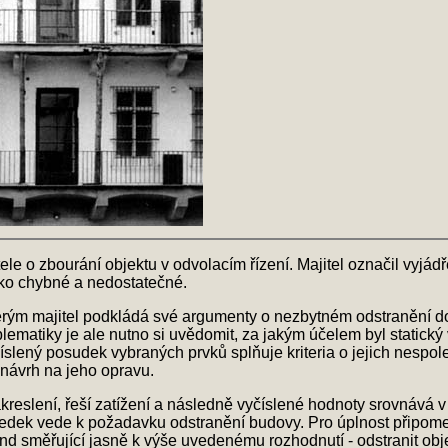
e o zbourání objektu v odvolacím řízení. Majitel označil vyjádř
ako chybné a nedostatečné.
terým majitel podkládá své argumenty o nezbytném odstranění d
roblematiky je ale nutno si uvědomit, za jakým účelem byl static
lený posudek vybraných prvků splňuje kriteria o jejich nespoleh
 návrh na jeho opravu.
akreslení, řeší zatížení a následně vyčíslené hodnoty srovnává 
sledek vede k požadavku odstranění budovy. Pro úplnost připo
nd směřující jasně k výše uvedenému rozhodnutí - odstranit obj