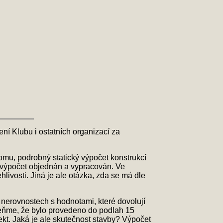
ení Klubu i ostatních organizací za
omu, podrobný statický výpočet konstrukcí
ký výpočet objednán a vypracován. Ve
livosti. Jiná je ale otázka, zda se má dle
v nerovnostech s hodnotami, které dovolují
meňme, že bylo provedeno do podlah 15
ekt. Jaká je ale skutečnost stavby? Výpočet