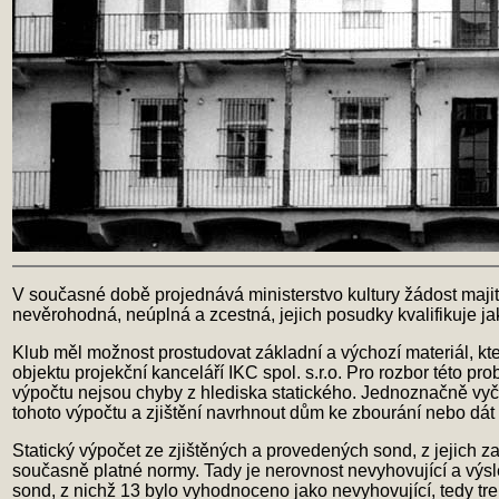
V současné době projednává ministerstvo kultury žádost majitel
nevěrohodná, neúplná a zcestná, jejich posudky kvalifikuje j
Klub měl možnost prostudovat základní a výchozí materiál, k
objektu projekční kanceláří IKC spol. s.r.o. Pro rozbor této p
výpočtu nejsou chyby z hlediska statického. Jednoznačně vyčís
tohoto výpočtu a zjištění navrhnout dům ke zbourání nebo dát
Statický výpočet ze zjištěných a provedených sond, z jejich z
současně platné normy. Tady je nerovnost nevyhovující a vý
sond, z nichž 13 bylo vyhodnoceno jako nevyhovující, tedy tre