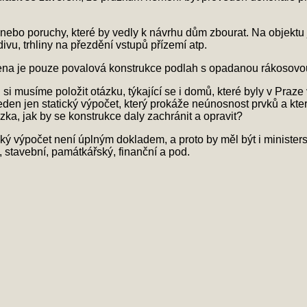
nebo poruchy, které by vedly k návrhu dům zbourat. Na objektu 
vu, trhliny na přezdění vstupů přízemí atp.
na je pouze povalová konstrukce podlah s opadanou rákosovo
i musíme položit otázku, týkající se i domů, které byly v Praz
eden jen statický výpočet, který prokáže neúnosnost prvků a kt
ka, jak by se konstrukce daly zachránit a opravit?
cký výpočet není úplným dokladem, a proto by měl být i minister
ý, stavební, památkářský, finanční a pod.