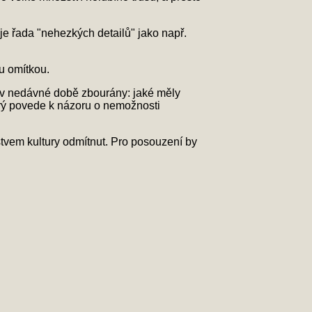
je řada "nehezkých detailů" jako např.
u omítkou.
e v nedávné době zbourány: jaké měly
erý povede k názoru o nemožnosti
stvem kultury odmítnut. Pro posouzení by