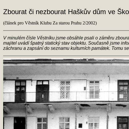
Zbourat či nezbourat Haškův dům ve Škol
(článek pro Věstník Klubu Za starou Prahu 2/2002)
V minulém čísle Věstníku jsme obsáhle psali o záměru zboura
majitel uvádí špatný statický stav objektu. Současně jsme info
záchranu a zapsání do seznamu kulturních památek. Tomu se 