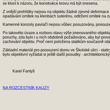
se kloní k názoru, že konstrukce krovu má být snesena.
Z vnější prohlídky nejsou na objektu žádné zjevné deformace 
opadávání omítek na klenbách suterénu, odtržení omítek na zdi
Kamenné konzoly pavlačí nejsou vůbec posuzovány, posouze
Po takovéto úvaze a rozboru stavu výše jmenovaného objektu s
poruchy, zda bylo i u nich obdobně požadováno, aby byl prov
zachování objektu. Proč není položena statikům současně otáz
Základní materiál pro posouzení domu ve Školské ulici - stati
bylo objektivní vyžádat si ještě další posudky - architektonick
Karel Fantyš
NA ROZCESTNÍK KAUZY