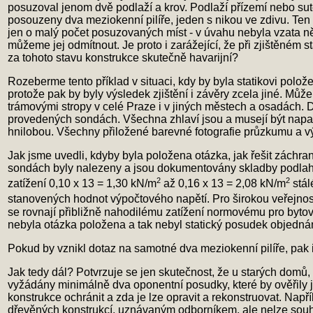
posuzoval jenom dvě podlaží a krov. Podlaží přízemí nebo su
posouzeny dva meziokenní pilíře, jeden s nikou ve zdivu. Ten 
jen o malý počet posuzovaných míst - v úvahu nebyla vzata ně
můžeme jej odmítnout. Je proto i zarážející, že při zjištěném
za tohoto stavu konstrukce skutečně havarijní?
Rozeberme tento příklad v situaci, kdy by byla statikovi polo
protože pak by byly výsledek zjištění i závěry zcela jiné. Mů
trámovými stropy v celé Praze i v jiných městech a osadách. 
provedených sondách. Všechna zhlaví jsou a musejí být napa
hnilobou. Všechny přiložené barevné fotografie průzkumu a výp
Jak jsme uvedli, kdyby byla položena otázka, jak řešit záchra
sondách byly nalezeny a jsou dokumentovány skladby podlah
2
2
zatížení 0,10 x 13 = 1,30 kN/m
až 0,16 x 13 = 2,08 kN/m
stál
stanovených hodnot výpočtového napětí. Pro širokou veřejnost
se rovnají přibližně nahodilému zatížení normovému pro byt
nebyla otázka položena a tak nebyl statický posudek objedná
Pokud by vznikl dotaz na samotné dva meziokenní pilíře, pak i 
Jak tedy dál? Potvrzuje se jen skutečnost, že u starých dom
vyžádány minimálně dva oponentní posudky, které by ověřily j
konstrukce ochránit a zda je lze opravit a rekonstruovat. N
dřevěných konstrukcí, uznávaným odborníkem, ale nelze souhl