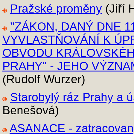
Pražské proměny
(Jiří 
"ZÁKON, DANÝ DNE 11.2
VYVLASTŇOVÁNÍ K ÚP
OBVODU KRÁLOVSKÉH
PRAHY" - JEHO VÝZN
(Rudolf Wurzer)
Starobylý ráz Prahy a ú
Benešová)
ASANACE - zatracovaný