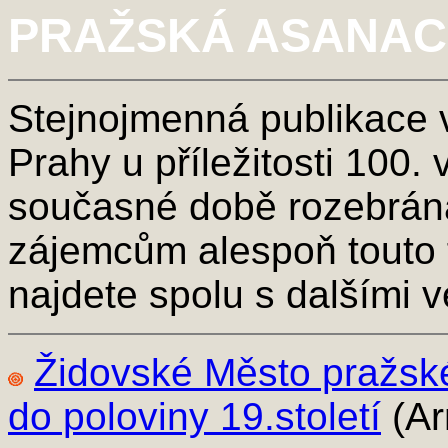
PRAŽSKÁ ASANAC
Stejnojmenná publikace 
Prahy u příležitosti 100.
současné době rozebrána.
zájemcům alespoň touto 
najdete spolu s dalšími 
Židovské Město pražské
do poloviny 19.století
(Ar