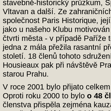
stavebně-historický průzkum, S
Vltavan a další. Ze zahraniční
společnost Paris Historique, její
jako u našeho Klubu motivován
čtvrti města - v případě Paříže t
jedna z mála přežila rasantní p
století. 18 členů tohoto sdruže
Housieaux pak při návštěvě Pra
starou Prahu.
V roce 2001 bylo přijato celke
Oproti roku 2000 to bylo
o 48 č
členstva přispěla zejména kauz