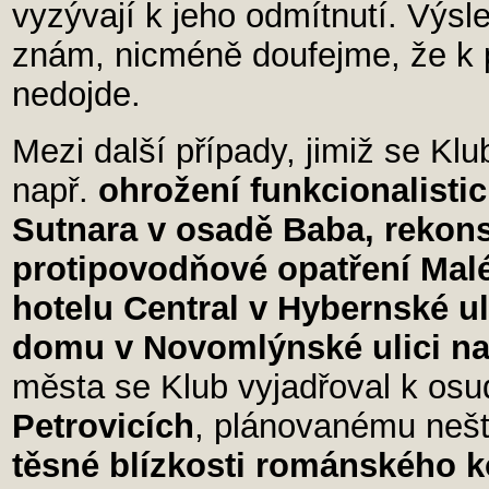
vyzývají k jeho odmítnutí. Výsl
znám, nicméně doufejme, že k p
nedojde.
Mezi další případy, jimiž se Klu
např.
ohrožení funkcionalistic
Sutnara v osadě Baba, rekon
protipovodňové opatření Mal
hotelu Central v Hybernské ul
domu v Novomlýnské ulici n
města se Klub vyjadřoval k os
Petrovicích
, plánovanému ne
těsné blízkosti románského k