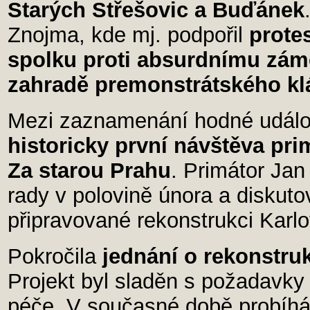
Starých Střešovic a Buďánek
Znojma, kde mj. podpořil
prote
spolku proti absurdnímu zá
zahradě premonstrátského kl
Mezi zaznamenání hodné událost
historicky první návštěva pri
Za starou Prahu
. Primátor Jan
rady v polovině února a diskut
připravované rekonstrukci Karl
Pokročila
jednání o rekonstruk
Projekt byl sladěn s požadavk
péče. V současné době probíhá