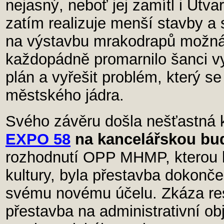
nejasný, neboť jej zamítl i Útva
zatím realizuje menší stavby a s
na výstavbu mrakodrapů možná
každopádně promarnilo šanci vy
plán a vyřešit problém, který se
městského jádra.
Svého závěru došla nešťastná
EXPO 58
na kancelářskou bu
rozhodnutí OPP MHMP, kterou k
kultury, byla přestavba dokonč
svému novému účelu. Zkáza res
přestavba na administrativní ob