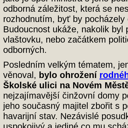
odborná záležitost, která se ne
rozhodnutím, byť by pocházely
Budoucnost ukáže, nakolik byl
vlaštovku, nebo začátkem polit
odborných.
Posledním velkým tématem, je
věnoval,
bylo ohrožení
rodné
Školské ulici na Novém Měst
nejzajímavější činžovní domy po
jeho současný majitel zbořit s
havarijní stav. Nezávislé posud
uspokojivý a jediné co mu scház