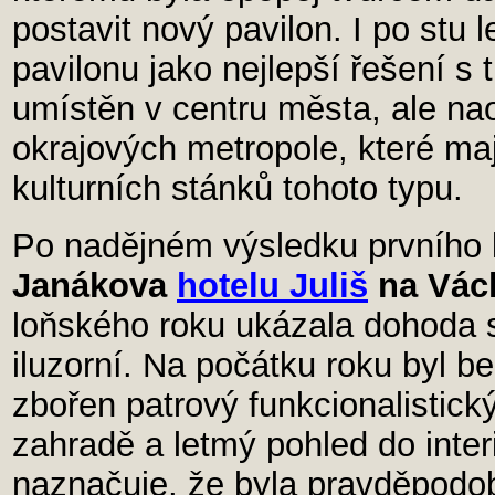
postavit nový pavilon. I po stu 
pavilonu jako nejlepší řešení s
umístěn v centru města, ale na
okrajových metropole, které maj
kulturních stánků tohoto typu.
Po nadějném výsledku prvního 
Janákova
hotelu Juliš
na Vác
loňského roku ukázala dohoda s
iluzorní. Na počátku roku byl 
zbořen patrový funkcionalistick
zahradě a letmý pohled do inte
naznačuje, že byla pravděpodo