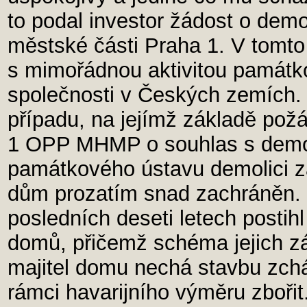
to podal investor žádost o demo
městské části Praha 1. V tomto
s mimořádnou aktivitou památk
společnosti v Českých zemích.
případu, na jejímž základě po
1 OPP MHMP o souhlas s demol
památkového ústavu demolici z
dům prozatím snad zachráněn.
posledních deseti letech postihl
domů, přičemž schéma jejich zá
majitel domu nechá stavbu zchát
rámci havarijního výměru zboři