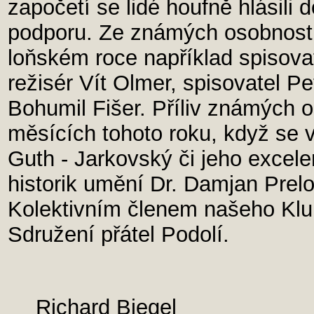
započetí se lidé houfně hlásili 
podporu. Ze známých osobností 
loňském roce například spisovat
režisér Vít Olmer, spisovatel P
Bohumil Fišer. Příliv známých o
měsících tohoto roku, když se v 
Guth - Jarkovský či jeho excele
historik umění Dr. Damjan Prelo
Kolektivním členem našeho Klub
Sdružení přátel Podolí.
Richard Biegel