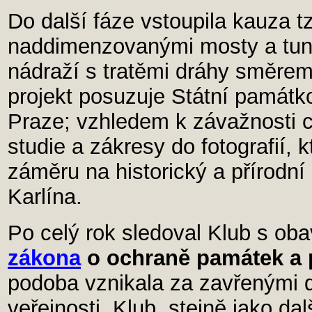
Do další fáze vstoupila kauza t
naddimenzovanými mosty a tune
nádraží s tratěmi dráhy směrem
projekt posuzuje Státní památk
Praze; vzhledem k závažnosti c
studie a zákresy do fotografií,
záměru na historický a přírodní
Karlína.
Po celý rok sledoval Klub s ob
zákona
o ochraně památek a 
podoba vznikala za zavřenými 
veřejnosti. Klub, stejně jako da