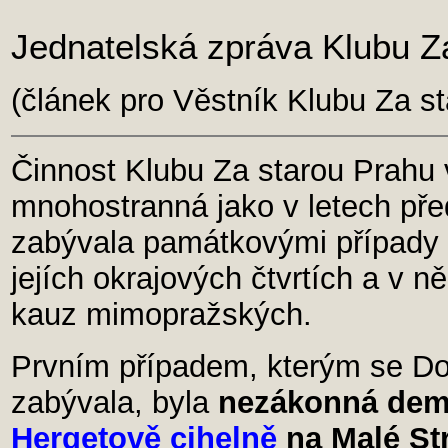
Jednatelská zpráva Klubu Z
(článek pro Věstník Klubu Za s
Činnost Klubu Za starou Prahu 
mnohostranná jako v letech př
zabývala památkovými případy v
jejích okrajových čtvrtích a v ně
kauz mimopražských.
Prvním případem, kterým se Do
zabývala, byla
nezákonná demo
Hergetově cihelně
na Malé St