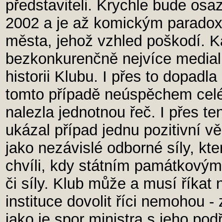
představiteli. Krychle bude osa
2002 a je až komickým paradox
města, jehož vzhled poškodí. 
bezkonkurenčně nejvíce media
historii Klubu. I přes to dopadl
tomto případě neúspěchem celé
nalezla jednotnou řeč. I přes t
ukázal případ jednu pozitivní vě
jako nezávislé odborné síly, kte
chvíli, kdy státním památkovým 
či síly. Klub může a musí říkat n
instituce dovolit říci nemohou 
jako je spor ministra s jeho po