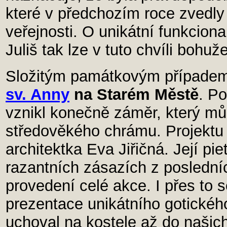
které v předchozím roce zvedly
veřejnosti. O unikátní funkcional
Juliš tak lze v tuto chvíli bohu
Složitým památkovým případe
sv. Anny
na Starém Městě
. Po
vznikl konečně záměr, který m
středověkého chrámu. Projektu
architektka Eva Jiřičná. Její pi
razantních zásazích z posledníc
provedení celé akce. I přes to 
prezentace unikátního gotickéh
uchoval na kostele až do našic