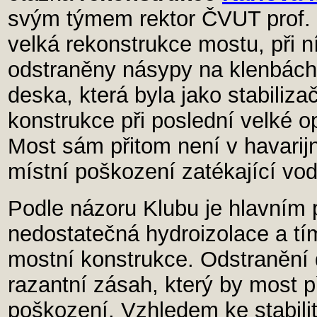
svým týmem rektor ČVUT prof. 
velká rekonstrukce mostu, při ní
odstraněny násypy na klenbác
deska, která byla jako stabiliz
konstrukce při poslední velké op
Most sám přitom není v havarij
místní poškození zatékající vo
Podle názoru Klubu je hlavním
nedostatečná hydroizolace a t
mostní konstrukce. Odstranění d
razantní zásah, který by most př
poškození. Vzhledem ke stabili