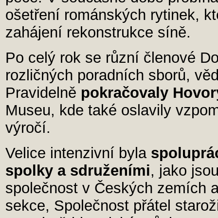
ošetření románských rytinek, k
zahájení rekonstrukce síně.
Po celý rok se různí členové Do
rozličných poradních sborů, vě
Pravidelně
pokračovaly Hovor
Museu, kde také oslavily vzpo
výročí.
Velice intenzivní byla
spoluprá
spolky a sdruženími
, jako js
společnost v Českých zemích a
sekce, Společnost přátel starož