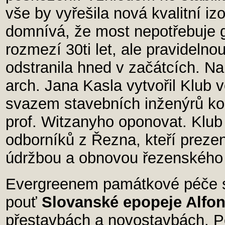
vše by vyřešila nová kvalitní iz
domnívá, že most nepotřebuje g
rozmezí 30ti let, ale pravidelno
odstranila hned v začátcích. N
arch. Jana Kasla vytvořil Klub
svazem stavebních inženýrů kom
prof. Witzanyho oponovat. Klu
odborníků z Řezna, kteří prezen
údržbou a obnovou řezenskéh
Evergreenem památkové péče s
pouť
Slovanské epopeje Alfo
přestavbách a novostavbách. P