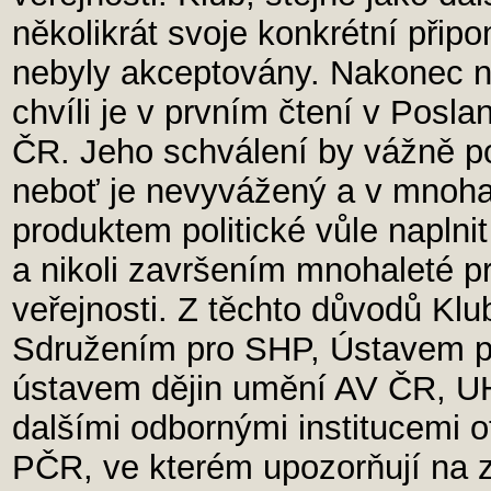
několikrát svoje konkrétní přip
nebyly akceptovány. Nakonec ná
chvíli je v prvním čtení v Pos
ČR. Jeho schválení by vážně p
neboť je nevyvážený a v mnoh
produktem politické vůle naplni
a nikoli završením mnohaleté p
veřejnosti. Z těchto důvodů Klub
Sdružením pro SHP, Ústavem p
ústavem dějin umění AV ČR, U
dalšími odbornými institucemi 
PČR, ve kterém upozorňují na 