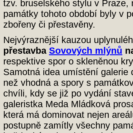
tzv. bruselského stylu v Praze,
památky tohoto období byly v p
zbořeny či přestavěny.
Nejvýraznější kauzou uplynulé
přestavba
Sovových mlýnů
na
respektive spor o skleněnou kryc
Samotná idea umístění galerie d
než vhodná a spory s památkov
chvíli, kdy se již po vydání sta
galeristka Meda Mládková prosa
která má dominovat nejen areálu
postupně zamítly všechny památ