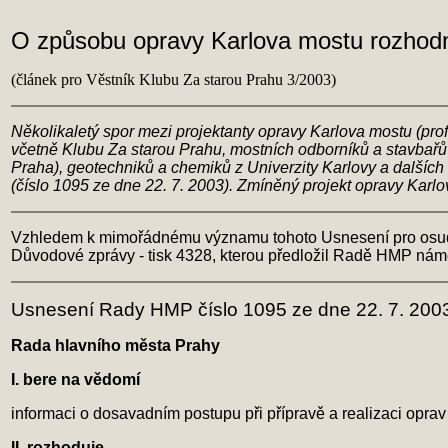
O způsobu opravy Karlova mostu rozhod
(článek pro Věstník Klubu Za starou Prahu 3/2003)
Několikaletý spor mezi projektanty opravy Karlova mostu (prof.
včetně Klubu Za starou Prahu, mostních odborníků a stavbař
Praha), geotechniků a chemiků z Univerzity Karlovy a dalších
(číslo 1095 ze dne 22. 7. 2003). Zmíněný projekt opravy Karlo
Vzhledem k mimořádnému významu tohoto Usnesení pro osudy 
Důvodové zprávy - tisk 4328, kterou předložil Radě HMP námě
Usnesení Rady HMP číslo 1095 ze dne 22. 7. 200
Rada hlavního města Prahy
I. bere na vědomí
informaci o dosavadním postupu při přípravě a realizaci opr
II. rozhoduje