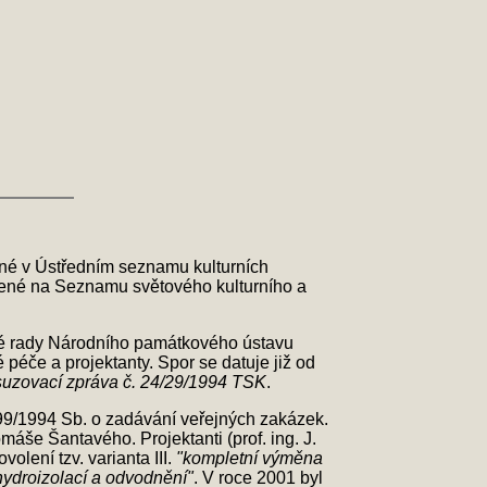
ané v Ústředním seznamu kulturních
edené na Seznamu světového kulturního a
ké rady Národního památkového ústavu
éče a projektanty. Spor se datuje již od
uzovací zpráva č. 24/29/1994 TSK
.
199/1994 Sb. o zadávání veřejných zakázek.
áše Šantavého. Projektanti (prof. ing. J.
volení tzv. varianta III.
"kompletní výměna
hydroizolací a odvodnění"
. V roce 2001 byl