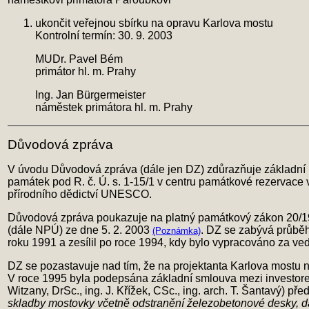
ukončit veřejnou sbírku na opravu Karlova mostu
Kontrolní termín: 30. 9. 2003
MUDr. Pavel Bém
primátor hl. m. Prahy
Ing. Jan Bürgermeister
náměstek primátora hl. m. Prahy
Důvodová zpráva
V úvodu Důvodová zpráva (dále jen DZ) zdůrazňuje základní p
památek pod R. č. Ú. s. 1-15/1 v centru památkové rezervace
přírodního dědictví UNESCO.
Důvodová zpráva poukazuje na platný památkový zákon 20/19
(dále NPÚ) ze dne 5. 2. 2003
. DZ se zabývá průběh
(Poznámka)
roku 1991 a zesílil po roce 1994, kdy bylo vypracováno za ved
DZ se pozastavuje nad tím, že na projektanta Karlova mostu n
V roce 1995 byla podepsána základní smlouva mezi investorem 
Witzany, DrSc., ing. J. Křížek, CSc., ing. arch. T. Šantavý) před
skladby mostovky včetně odstranění železobetonové desky, dál