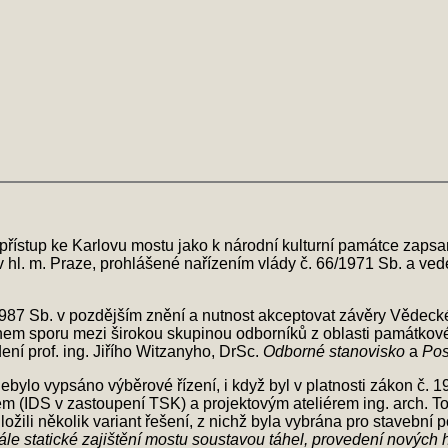
řístup ke Karlovu mostu jako k národní kulturní památce zaps
 v hl. m. Praze, prohlášené nařízením vlády č. 66/1971 Sb. a v
87 Sb. v pozdějším znění a nutnost akceptovat závěry Vědec
em sporu mezi širokou skupinou odborníků z oblasti památkové p
ení prof. ing. Jiřího Witzanyho, DrSc.
Odborné stanovisko
a
Pos
ebylo vypsáno výběrové řízení, i když byl v platnosti zákon č. 
(IDS v zastoupení TSK) a projektovým ateliérem ing. arch. Tom
ložili několik variant řešení, z nichž byla vybrána pro stavební po
e statické zajištění mostu soustavou táhel, provedení nových 