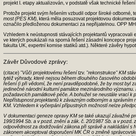
projekt I. etapy aktualizován, v podstatě však technické řeše
Protože projekt svým řešením vzbudil odpor široké odborné, t
most (PES KM)
, která měla posuzovat projektovou dokumentac
označilo předloženou dokumentaci za nepřijatelnou. OPP MHMP
Vzhledem k neústupnosti stávajících projektantů vypracovali
ve kterých poukázali na sporná řešení zásadní koncepce pro
fakulta UK, expertní komise statiků atd.). Některé závěry hyp
Závěr Důvodové zprávy:
(citace)
"Vůči projektovému řešení tzv. "rekonstrukce" KM stáv
tytéž výhrady, které nejsou během dlouhého časového období
řešení (i při vědomí, že není pravděpodobné, že by most byl z
jedinečné národní kulturní památce mezinárodního významu. 
požadavcích památkové péče. A bohužel se neustále vrací k p
Nepřístupnost projektantů k závazným odborným a správním n
KM. Vzhledem k vyčerpání přípustných možností nelze předpo
V dokumentaci geneze opravy KM se také ukazují závažné probl
199/1994 Sb. a v pozd. znění a zák. č. 20/1987 Sb. a v pozd.
odpovědnost za dodržování zákona při správě a nakládání s N
zákonem akceptoval doporučení MK ČR o změně správcovské or