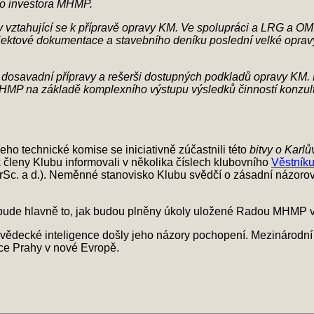
o investora MHMP.
y vztahující se k přípravě opravy KM. Ve spolupráci a LRG a 
tové dokumentace a stavebního deníku poslední velké opravy z
osavadní přípravy a rešerši dostupných podkladů opravy KM. K
P na základě komplexního výstupu výsledků činností konzulta
o technické komise se iniciativně zúčastnili této
bitvy o Karlů
členy Klubu informovali v několika číslech klubovního
Věstník
l, DrSc. a d.). Neměnné stanovisko Klubu svědčí o zásadní názorov
é bude hlavně to, jak budou plněny úkoly uložené Radou MHMP 
a vědecké inteligence došly jeho názory pochopení. Mezinárodní
ce Prahy v nové Evropě.