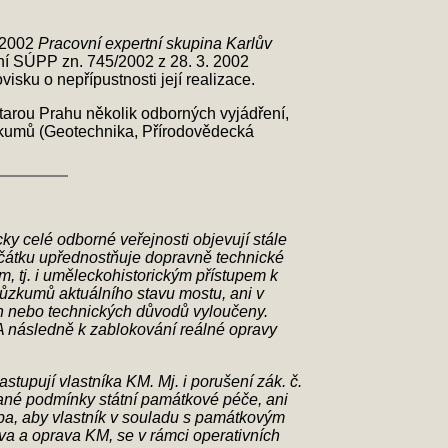
u 2002
Pracovní expertní skupina Karlův
ení SÚPP zn. 745/2002 z 28. 3. 2002
ku o nepřípustnosti její realizace.
tarou Prahu několik odborných vyjádření,
ůzkumů (Geotechnika, Přírodovědecká
ky celé odborné veřejnosti objevují stále
čátku upřednostňuje dopravně technické
, tj. i uměleckohistorickým přístupem k
ůzkumů aktuálního stavu mostu, ani v
ch nebo technických důvodů vyloučeny.
 následně k zablokování reálné opravy
upují vlastníka KM. Mj. i porušení zák. č.
vané podmínky státní památkové péče, ani
ba, aby vlastník v souladu s památkovým
a a oprava KM, se v rámci operativních