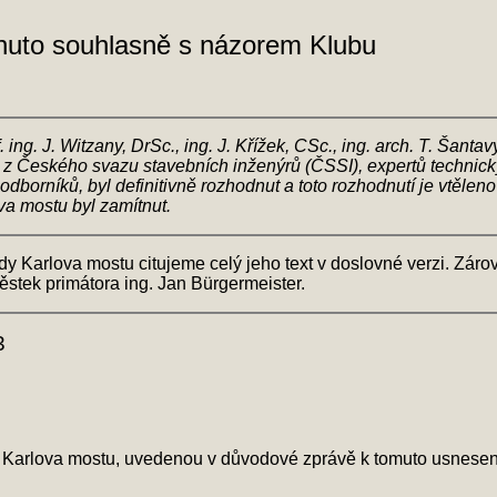
nuto souhlasně s názorem Klubu
 ing. J. Witzany, DrSc., ing. J. Křížek, CSc., ing. arch. T. Šan
ů z Českého svazu stavebních inženýrů (ČSSI), expertů technic
 odborníků, byl definitivně rozhodnut a toto rozhodnutí je vtěl
va mostu byl zamítnut.
Karlova mostu citujeme celý jeho text v doslovné verzi. Záro
stek primátora ing. Jan Bürgermeister.
3
av Karlova mostu, uvedenou v důvodové zprávě k tomuto usnesen