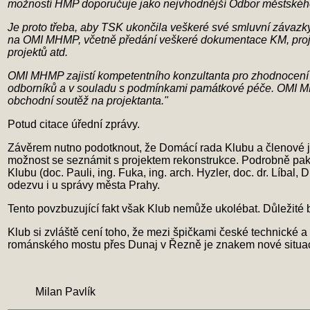
možností HMP doporučuje jako nejvhodnější Odbor městskéh
Je proto třeba, aby TSK ukončila veškeré své smluvní závazk
na OMI MHMP, včetně předání veškeré dokumentace KM, projek
projektů atd.
OMI MHMP zajistí kompetentního konzultanta pro zhodnocení d
odborníků a v souladu s podmínkami památkové péče. OMI MHM
obchodní soutěž na projektanta."
Potud citace úřední zprávy.
Závěrem nutno podotknout, že Domácí rada Klubu a členové jeh
možnost se seznámit s projektem rekonstrukce. Podrobně pak 
Klubu (doc. Pauli, ing. Fuka, ing. arch. Hyzler, doc. dr. Líba
odezvu i u správy města Prahy.
Tento povzbuzující fakt však Klub nemůže ukolébat. Důležit
Klub si zvláště cení toho, že mezi špičkami české technické 
románského mostu přes Dunaj v Řezně je znakem nové situa
Milan Pavlík