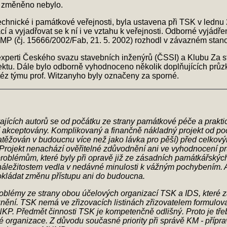
ní změněno nebylo.
echnické i památkové veřejnosti, byla ustavena při TSK v ledn
í a vyjadřovat se k ní i ve vztahu k veřejnosti. Odborné vyjádř
 (čj. 15666/2002/Fab, 21. 5. 2002) rozhodl v závazném stanovis
 experti Českého svazu stavebních inženýrů (ČSSI) a Klubu Za s
jektu. Dále bylo odborně vyhodnoceno několik doplňujících pr
otéz týmu prof. Witzanyho byly označeny za sporné.
ajících autorů se od počátku ze strany památkové péče a praktic
 akceptovány. Komplikovaný a finančně nákladný projekt od po
atěžován v budoucnu více než jako lávka pro pěší) před celkovým
Projekt nenachází ověřitelné zdůvodnění ani ve vyhodnocení pr
roblémům, které byly při opravě již ze zásadních památkářský
áležitostem vedla v nedávné minulosti k vážným pochybením. A
kládat změnu přístupu ani do budoucna.
émy ze strany obou účelových organizací TSK a IDS, které zast
 znění. TSK nemá ve zřizovacích listinách zřizovatelem formulo
KP. Předmět činnosti TSK je kompetenčně odlišný. Proto je tře
ganizace. Z důvodu současné priority při správě KM - příprav