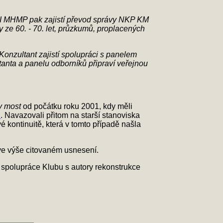
OMI MHMP pak zajistí převod správy NKP KM
e 60. - 70. let, průzkumů, proplacených
onzultant zajistí spolupráci s panelem
nta a panelu odborníků připraví veřejnou
v most
od počátku roku 2001, kdy měli
u
. Navazovali přitom na starší stanoviska
é kontinuitě, která v tomto případě našla
ve výše citovaném usnesení.
 spolupráce Klubu s autory rekonstrukce