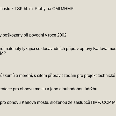
va mostu z TSK hl. m. Prahy na OMI MHMP
yly poškozeny při povodni v roce 2002
é materiály týkající se dosavadních příprav opravy Karlova mos
MHMP
ůzkumů a měření, s cílem připravit zadání pro projekt technic
kumentace pro obnovu mostu a jeho dlouhodobou údržbu
e pro obnovu Karlova mostu, složenou ze zástupců HMP, OOP 