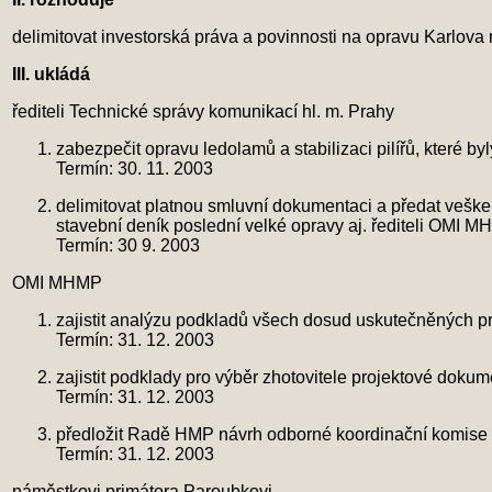
delimitovat investorská práva a povinnosti na opravu Karlo
III. ukládá
řediteli Technické správy komunikací hl. m. Prahy
zabezpečit opravu ledolamů a stabilizaci pilířů, které b
Termín: 30. 11. 2003
delimitovat platnou smluvní dokumentaci a předat vešker
stavební deník poslední velké opravy aj. řediteli OMI 
Termín: 30 9. 2003
OMI MHMP
zajistit analýzu podkladů všech dosud uskutečněných pr
Termín: 31. 12. 2003
zajistit podklady pro výběr zhotovitele projektové do
Termín: 31. 12. 2003
předložit Radě HMP návrh odborné koordinační komis
Termín: 31. 12. 2003
náměstkovi primátora Paroubkovi