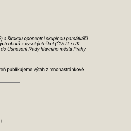
tavý) a širokou oponentní skupinou památkářů
kých oborů z vysokých škol (ČVUT i UK
eno do Usnesení Rady hlavního města Prahy
veň publikujeme výtah z mnohastránkové
í