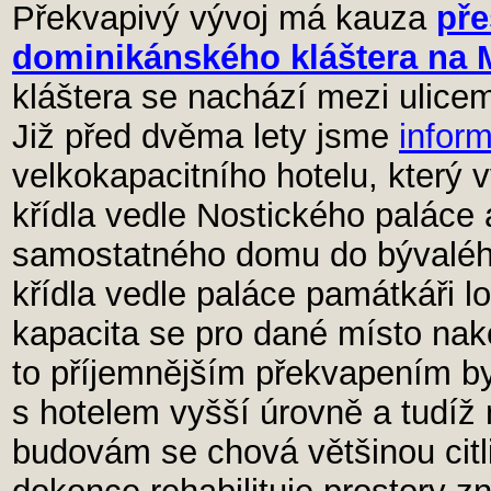
Překvapivý vývoj má kauza
pře
dominikánského kláštera na M
kláštera se nachází mezi ulice
Již před dvěma lety jsme
inform
velkokapacitního hotelu, který 
křídla vedle Nostického paláce 
samostatného domu do bývaléh
křídla vedle paláce památkáři l
kapacita se pro dané místo nak
to příjemnějším překvapením byl
s hotelem vyšší úrovně a tudíž 
budovám se chová většinou cit