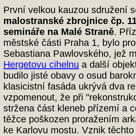
První velkou kauzou sdružení s
malostranské zbrojnice čp. 111
semináře na Malé Straně
. Pří
městské části Praha 1, bylo pr
Sebastiana Pawlovského, jež m
Hergetovu cihelnu
a další objek
budilo jisté obavy o osud barokn
klasicistní fasáda ukrývá dva r
vzpomenout, že při "rekonstrukc
stržena část kleneb přízemí a c
těžce poškozen proražením ark
ke Karlovu mostu. Vznik těchto