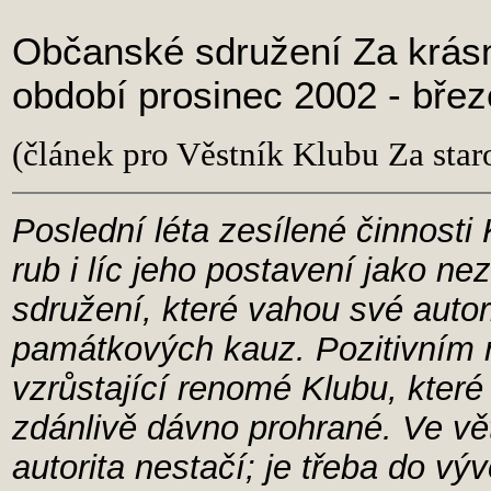
Občanské sdružení Za krásno
období prosinec 2002 - bře
(článek pro Věstník Klubu Za sta
Poslední léta zesílené činnosti
rub i líc jeho postavení jako n
sdružení, které vahou své autor
památkových kauz. Pozitivním
vzrůstající renomé Klubu, kter
zdánlivě dávno prohrané. Ve vě
autorita nestačí; je třeba do v