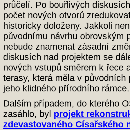
průčelí. Po bouřlivých diskusíc
počet nových otvorů zredukovat 
historicky doloženy. Jakkoli není
původnímu návrhu obrovským p
nebude znamenat zásadní změn
diskusích nad projektem se dále
nových vstupů směrem k řece 
terasy, která měla v původních 
jeho klidného přírodního rámce.
Dalším případem, do kterého O
zasáhlo, byl
projekt rekonstru
zdevastovaného Císařského 