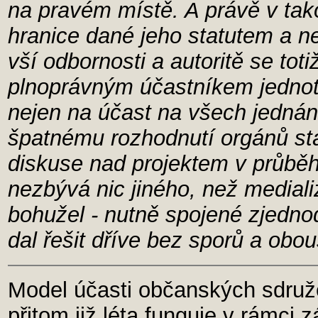
na pravém místě. A právě v tak
hranice dané jeho statutem a ne
vší odbornosti a autoritě se tot
plnoprávným účastníkem jednotl
nejen na účast na všech jednání
špatnému rozhodnutí orgánů st
diskuse nad projektem v průběh
nezbývá nic jiného, než mediali
bohužel - nutně spojené zjedno
dal řešit dříve bez sporů a obo
Model účasti občanských sdruže
přitom již léta funguje v rámci 