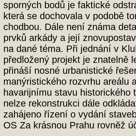
sporných bodů je faktické odstr
která se dochovala v podobě to
chodbou. Dále není známa detai
prvků arkády a její znovuposta
na dané téma. Při jednání v Klu
předložený projekt je znatelně l
přináší nosné urbanistické řeše
manýristického rozvrhu areálu 
havarijnímu stavu historického 
nelze rekonstrukci dále odkláda
zahájeno řízení o vydání stave
OS Za krásnou Prahu rovněž ú