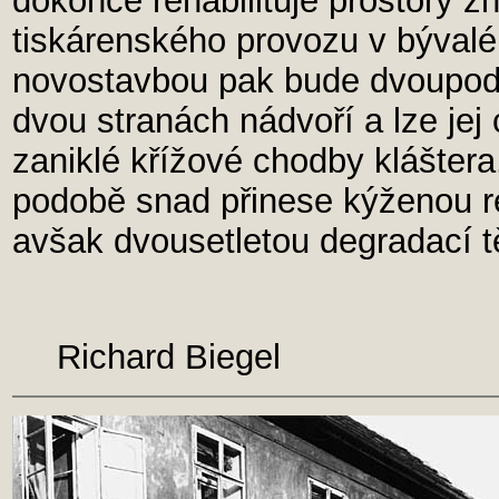
dokonce rehabilituje prostory 
tiskárenského provozu v bývalé
novostavbou pak bude dvoupodla
dvou stranách nádvoří a lze jej
zaniklé křížové chodby kláštera
podobě snad přinese kýženou re
avšak dvousetletou degradací 
Richard Biegel