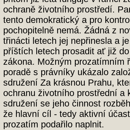
ochraně životního prostředí. P
tento demokratický a pro kontr
pochopitelně nemá. Žádná z no
třinácti letech jej nepřinesla a j
příštích letech prosadit ať již 
zákona. Možným prozatímním ře
poradě s právníky ukázalo zal
sdružení Za krásnou Prahu, kter
ochranu životního prostřední a 
sdružení se jeho činnost rozbě
že hlavní cíl - tedy aktivní úč
prozatím podařilo naplnit.