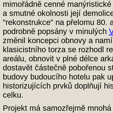
mimořádně cenné manýristické
a smutné okolnosti její demolic
"rekonstrukce" na přelomu 80. a 
podrobně popsány v minulých
V
změnil koncepci obnovy a nam
klasicistního torza se rozhodl 
areálu, obnovit v plné délce a
dostavět částečně pobořenou st
budovy budoucího hotelu pak up
historizujících prvků doplňují h
celku.
Projekt má samozřejmě mnohá ú