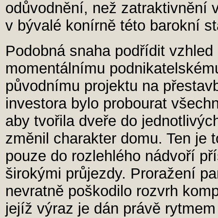
odůvodnění, než zatraktivnění 
v bývalé konírně této barokní s
Podobná snaha podřídit vzhled
momentálnímu podnikatelskému 
původnímu projektu na přestav
investora bylo probourat všechn
aby tvořila dveře do jednotlivý
změnil charakter domu. Ten je to
pouze do rozlehlého nádvoří př
širokými průjezdy. Proražení p
nevratně poškodilo rozvrh komp
jejíž výraz je dán právě rytme