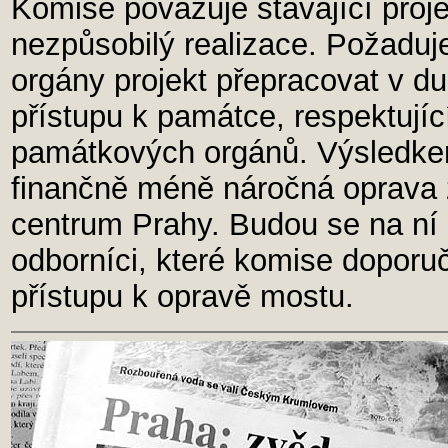
Komise považuje stávající proj
nezpůsobilý realizace. Požadu
orgány projekt přepracovat v du
přístupu k památce, respektují
památkových orgánů. Výsledke
finančně méně náročná oprava 
centrum Prahy. Budou se na ní p
odborníci, které komise doporučí,
přístupu k opravě mostu.