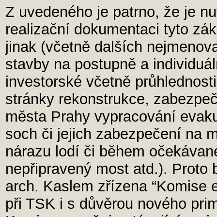
Z uvedeného je patrno, že je n
realizační dokumentaci tyto zák
jinak (včetně dalších nejmenova
stavby na postupně a individuá
investorské včetně průhlednosti
stránky rekonstrukce, zabezpečen
města Prahy vypracování evaku
soch či jejich zabezpečení na mí
nárazu lodí či během očekávané
nepřipravený most atd.). Proto 
arch. Kaslem zřízena “Komise e
při TSK i s důvěrou nového pri