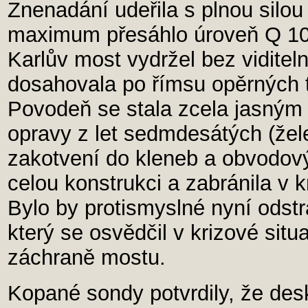
Znenadání udeřila s plnou silou
maximum přesáhlo úroveň Q 10
Karlův most vydržel bez vidite
dosahovala po římsu opěrných t
Povodeň se stala zcela jasným
opravy z let sedmdesátých (žel
zakotvení do kleneb a obvodový
celou konstrukci a zabránila v k
Bylo by protismyslné nyní odstran
který se osvědčil v krizové situ
záchraně mostu.
Kopané sondy potvrdily, že desk