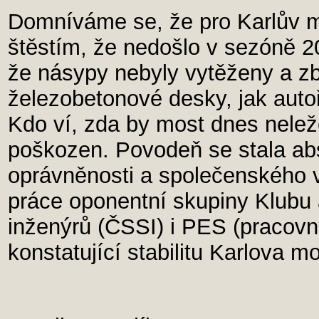
Domníváme se, že pro Karlův 
štěstím, že nedošlo v sezóně 2
že násypy nebyly vytěženy a zba
železobetonové desky, jak autoři
Kdo ví, zda by most dnes neleže
poškozen. Povodeň se stala a
oprávněnosti a společenského v
práce oponentní skupiny Klubu
inženýrů (ČSSI) i PES (pracovní
konstatující stabilitu Karlova m