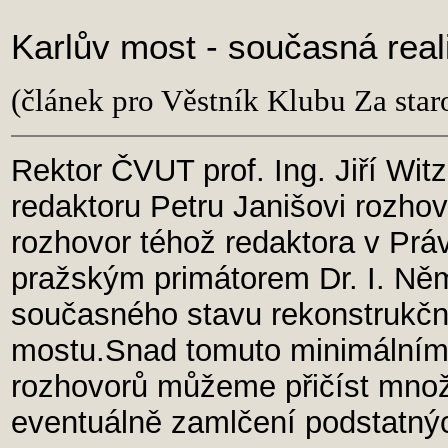
Karlův most - současná real
(článek pro Věstník Klubu Za sta
Rektor ČVUT prof. Ing. Jiří Wit
redaktoru Petru Janišovi rozhov
rozhovor téhož redaktora v Prá
pražským primátorem Dr. I. Něm
současného stavu rekonstrukční
mostu.Snad tomuto minimální
rozhovorů můžeme přičíst množ
eventuálně zamlčení podstatnýc