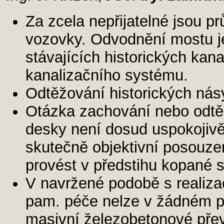
Za zcela nepřijatelné jsou p
vozovky. Odvodnění mostu je
stávajících historických kana
kanalizačního systému.
Odtěžování historických násy
Otázka zachování nebo odt
desky není dosud uspokojiv
skutečně objektivní posouze
provést v předstihu kopané 
V navržené podobě s realizac
pam. péče nelze v žádném př
masivní železobetonové pře