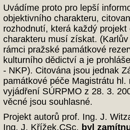
Uvádíme proto pro lepší inform
objektivního charakteru, citova
rozhodnutí, která každý projek
charakteru musí získat. (Karlů
rámci pražské památkové reze
kulturního dědictví a je prohlá
- NKP). Citována jsou jednak 
památkové péče Magistrátu hl. 
vyjádření SÚRPMO z 28. 3. 200
věcné jsou souhlasné.
Projekt autorů prof. Ing. J. Wit
Ing. J. Křížek,CSc.
byl zamítnu