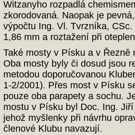
Witzanyho rozpadlá chemismem
zkorodovaná. Naopak je pevná, 
výpočtu Ing. Vl. Tvrzníka, CSc.
1,86 mm a roztažení při oteple
Také mosty v Písku a v Řezně m
Oba mosty byly či dosud jsou 
metodou doporučovanou Klubem j
1-2/2001). Přes most v Písku s
pouze oba parapety a sochu. J
mostu v Písku byl Doc. Ing. Jiří
jehož myšlenky při návrhu opr
členové Klubu navazují.