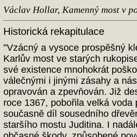
Václav Hollar, Kamenný most v po
Historická rekapitulace
"Vzácný a vysoce prospěšný kle
Karlův most ve starých rukopise
své existence mnohokrát poškoz
válečnými i jinými zásahy a ná
opravován a zpevňován. Již dese
roce 1367, pobořila velká voda 
současně díl sousedního dřevěn
staršího mostu Juditina. I nadá
občasné škody, způsobené povo