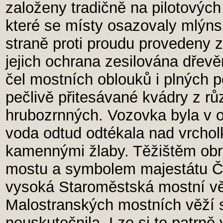
založeny tradičně na pilotovýc
které se místy osazovaly mlýnsk
straně proti proudu provedeny z
jejich ochrana zesilována dřevě
čel mostních oblouků i plných p
pečlivě přitesávané kvádry z r
hrubozrnných. Vozovka byla v 
voda odtud odtékala nad vrcho
kamennými žlaby. Těžištěm obr
mostu a symbolem majestátu Če
vysoká Staroměstská mostní v
Malostranských mostních věží s
neuskutečnila. Lze si to patrně 