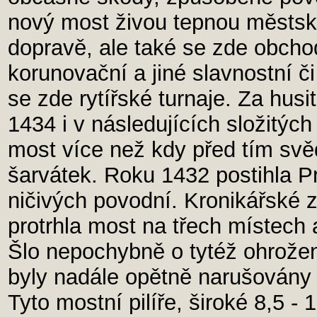
nový most živou tepnou městské
dopravě, ale také se zde obcho
korunovační a jiné slavnostní č
se zde rytířské turnaje. Za hus
1434 i v následujících složitýc
most více než kdy před tím svě
šarvátek. Roku 1432 postihla P
ničivých povodní. Kronikářské z
protrhla most na třech místech a
Šlo nepochybně o tytéž ohrožené 
byly nadále opětně narušovány 
Tyto mostní pilíře, široké 8,5 -