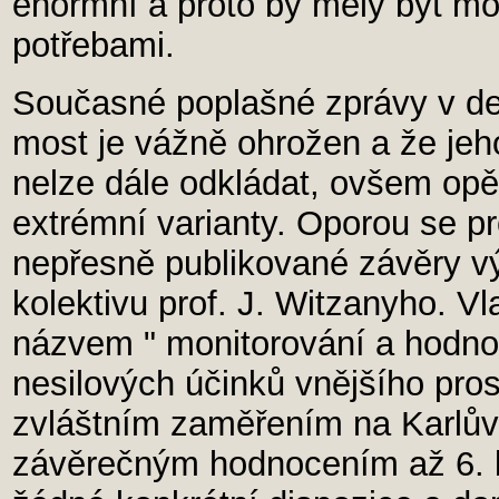
enormní a proto by měly být m
potřebami.
Současné poplašné zprávy v de
most je vážně ohrožen a že jeh
nelze dále odkládat, ovšem opě
extrémní varianty. Oporou se pr
nepřesně publikované závěry v
kolektivu prof. J. Witzanyho. Vl
názvem " monitorování a hodnoc
nesilových účinků vnějšího pros
zvláštním zaměřením na Karlův 
závěrečným hodnocením až 6. 