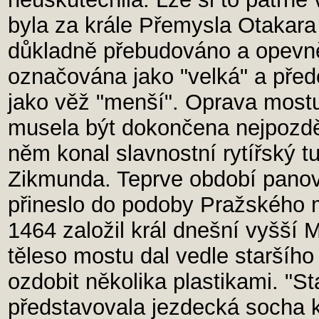
byla za krále Přemysla Otakara 
důkladně přebudováno a opevně
označována jako "velká" a pře
jako věž "menší". Oprava most
musela být dokončena nejpozděj
něm konal slavnostní rytířský tu
Zikmunda. Teprve období panová
přineslo do podoby Pražského 
1464 založil král dnešní vyšší 
těleso mostu dal vedle staršího
ozdobit několika plastikami. "St
představovala jezdecká socha k