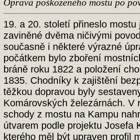
Oprava poškozeného mostu po po
19. a 20. století přineslo mostu
zaviněné dvěma ničivými povodn
současně i některé výrazné úpr
počátkem bylo zboření mostníc
bráně roku 1822 a položení cho
1835. Chodníky k zajištění bez
těžkou dopravou byly sestaveny 
Komárovských železárnách. V ro
schody z mostu na Kampu nah
útvarem podle projektu Josefa K
kterého měl být upraven profil 