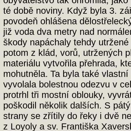
obyvatelstvo tak ohromila, jako
té době noviny. Když byla 3. zá
povodeň ohlášena dělostřeleck
již voda dva metry nad normálem
škody napáchaly tehdy utržené 
potom z klád, vorů, utržených p
materiálu vytvořila přehrada, kt
mohutněla. Ta byla také vlastní 
vyvolala bolestnou odezvu v cel
protrhl tři mostní oblouky, vyvrá
poškodil několik dalších. S pát
strany se zřítily do řeky i dvě 
z Loyoly a sv. Františka Xavers