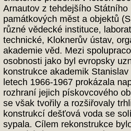
Arnautov z tehdejšího Státního
památkových měst a objektů (
různé vědecké instituce, labor
technické, Kloknerův ústav, or
akademie věd. Mezi spolupracov
osobnosti jako byl evropsky uz
konstrukce akademik Stanislav
letech 1966-1967 prokázala napro
rozhraní jejich pískovcového o
se však tvořily a rozšiřovaly trh
konstrukcí dešťová voda se solí
sypala. Cílem rekonstrukce bylo