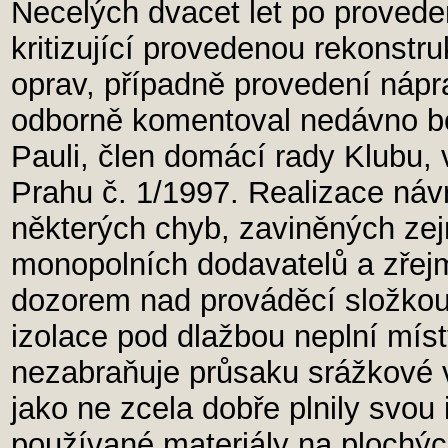
Necelých dvacet let po proveden
kritizující provedenou rekonstruk
oprav, případně provedení nápr
odborně komentoval nedávno boh
Pauli, člen domácí rady Klubu,
Prahu č. 1/1997. Realizace n
některých chyb, zaviněných zej
monopolních dodavatelů a zřej
dozorem nad prováděcí složkou.
izolace pod dlažbou neplní míst
nezabraňuje průsaku srážkové 
jako ne zcela dobře plnily svou 
používané materiály na plochý