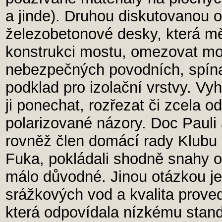
a jinde). Druhou diskutovanou 
železobetonové desky, která měl
konstrukci mostu, omezovat mož
nebezpečných povodních, spínat
podklad pro izolační vrstvy. Vy
ji ponechat, rozřezat či zcela ods
polarizované názory. Doc Pauli 
rovněž člen domácí rady Klubu 
Fuka, pokládali shodně snahy o
málo důvodné. Jinou otázkou je
srážkových vod a kvalita prove
která odpovídala nízkému stand