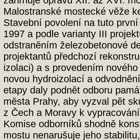
zahrnuje opravu XII. až XVI. mos
Malostranské mostecké věže ke
Stavební povolení na tuto první
1997 a podle varianty III proje
odstraněním železobetonové de
projektantů předchozí rekonstr
izolaci) a s provedením nového s
novou hydroizolací a odvodnění
etapy daly podnět odboru památ
města Prahy, aby vyzval pět sk
z Čech a Moravy k vypracování
Komise odborníků shodně konsta
mostu nenarušuje jeho stabilitu,