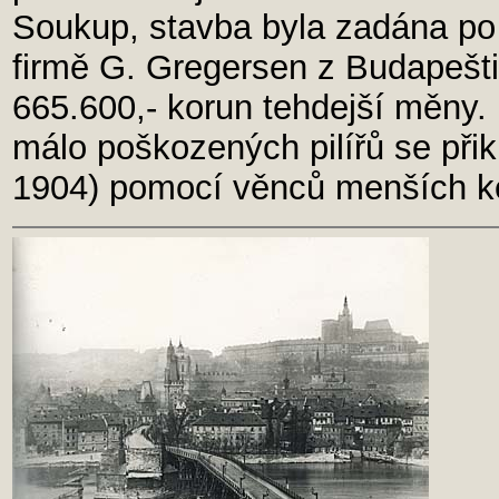
Soukup, stavba byla zadána p
firmě G. Gregersen z Budapešti,
665.600,- korun tehdejší měny. 
málo poškozených pilířů se přikr
1904) pomocí věnců menších k