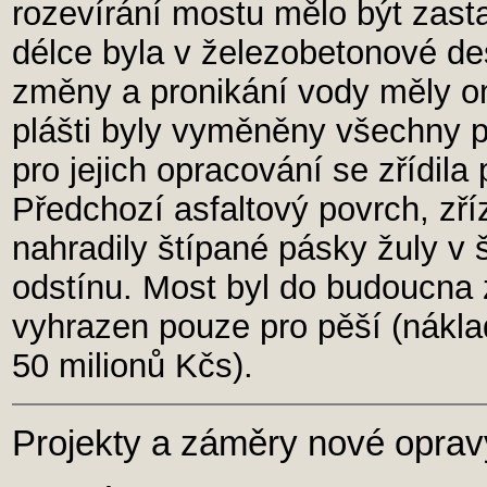
rozevírání mostu mělo být zast
délce byla v železobetonové des
změny a pronikání vody měly om
plášti byly vyměněny všechny 
pro jejich opracování se zřídil
Předchozí asfaltový povrch, zříz
nahradily štípané pásky žuly 
odstínu. Most byl do budoucna 
vyhrazen pouze pro pěší (nákla
50 milionů Kčs).
Projekty a záměry nové opra