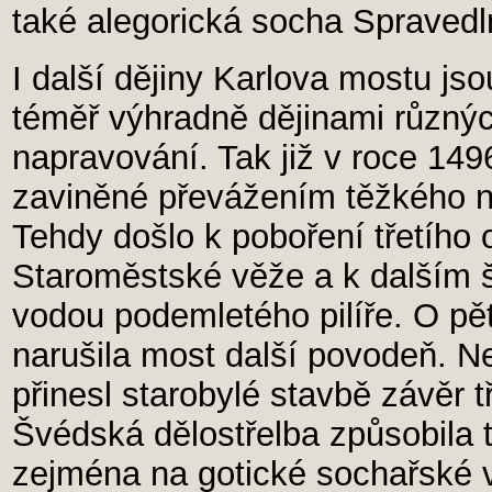
také alegorická socha Spravedln
I další dějiny Karlova mostu jso
téměř výhradně dějinami různýc
napravování. Tak již v roce 149
zaviněné převážením těžkého 
Tehdy došlo k poboření třetího
Staroměstské věže a k dalším 
vodou podemletého pilíře. O pět
narušila most další povodeň. N
přinesl starobylé stavbě závěr tř
Švédská dělostřelba způsobila 
zejména na gotické sochařské 