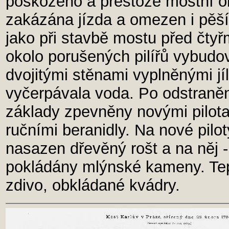
poškozeno a přestože mostní ob
zakázána jízda a omezen i pěš
jako při stavbě mostu před čtyř
okolo porušených pilířů vybudo
dvojitými stěnami vyplněnými jí
vyčerpávala voda. Po odstraněn
základy zpevněny novými pilota
ručními beranidly. Na nové pilo
nasazen dřevěný rošt a na něj - 
pokládány mlýnské kameny. Te
zdivo, obkládané kvádry.