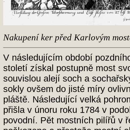
Nakupení ker před Karlovým most
V následujícím období pozdníh
století získal postupně most s
souvislou alejí soch a sochařsk
sokly ovšem do jisté míry ovliv
pláště. Následující velká pohro
přišla v únoru roku 1784 v podo
povodní. Pět mostních pilířů v ře