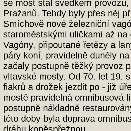
se most stal svědkem provozu, 
Pražanů. Tehdy byly přes něj p
Smíchově nové železniční vagó
staroměstskými uličkami až na
Vagóny, připoutané řetězy a la
páry koní, pravidelně duněly n
začaly postupně těžký provoz 
vltavské mosty. Od 70. let 19. s
fiakrů a drožek jezdit po - již
mostě pravidelná omnibusová li
postupně nákladně restaurová
této doby byla doprava omnibu
dráhu koněspřežnou.