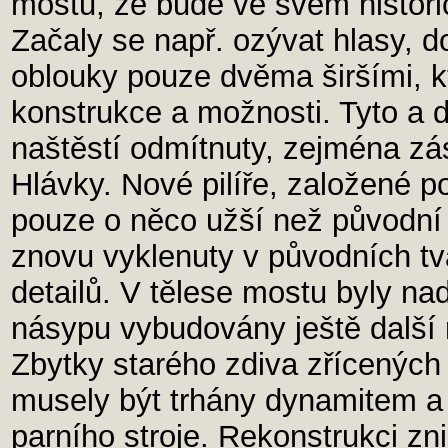
mostu, že bude ve svém histo
Začaly se např. ozývat hlasy, do
oblouky pouze dvěma širšími, k
konstrukce a možnosti. Tyto a 
naštěstí odmítnuty, zejména zá
Hlávky. Nové pilíře, založené 
pouze o něco užší než původní
znovu vyklenuty v původních tv
detailů. V tělese mostu byly na
násypu vybudovány ještě další
Zbytky starého zdiva zřícených 
musely být trhány dynamitem a
parního stroje. Rekonstrukci zn