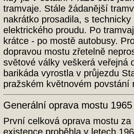
tramvaje. Stále žádanější tramv
nakrátko prosadila, s technic
elektrického proudu. Po tramvaj
krátce - po mostě autobusy. Pr
dopravou mostu zřetelně nepros
světové války veškerá veřejná 
barikáda vyrostla v průjezdu S
pražském květnovém povstání 
Generální oprava mostu 1965
První celková oprava mostu za 
existence proběhla v letech 196