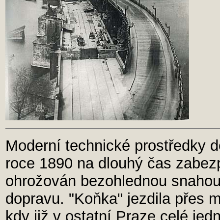
Moderní technické prostředky 
roce 1890 na dlouhý čas zabezp
ohrožován bezohlednou snahou
dopravu. "Koňka" jezdila přes 
kdy již v ostatní Praze celé jedn