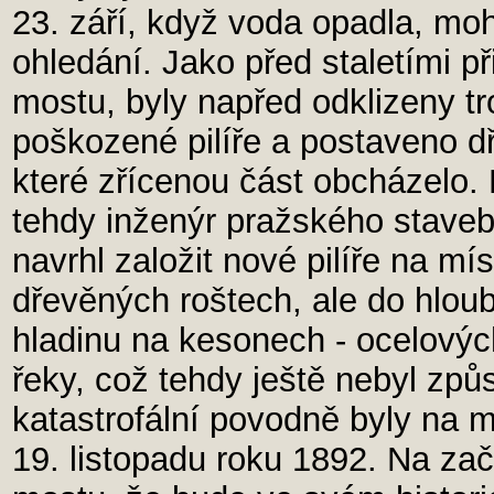
23. září, když voda opadla, mo
ohledání. Jako před staletími p
mostu, byly napřed odklizeny t
poškozené pilíře a postaveno d
které zřícenou část obcházelo. 
tehdy inženýr pražského staveb
navrhl založit nové pilíře na mí
dřevěných roštech, ale do hlou
hladinu na kesonech - ocelovýc
řeky, což tehdy ještě nebyl způ
katastrofální povodně byly na m
19. listopadu roku 1892. Na zač