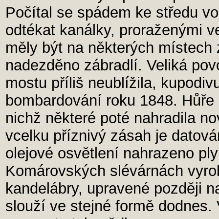
Počítal se spádem ke středu v
odtékat kanálky, proraženými v
měly být na některých místech
nadezděno zábradlí. Veliká pov
mostu příliš neublížila, kupodiv
bombardování roku 1848. Hůře d
nichž některé poté nahradila no
vcelku příznivý zásah je datová
olejové osvětlení nahrazeno pl
Komárovských slévárnách vyrobe
kandelábry, upravené později na
slouží ve stejné formě dodnes.