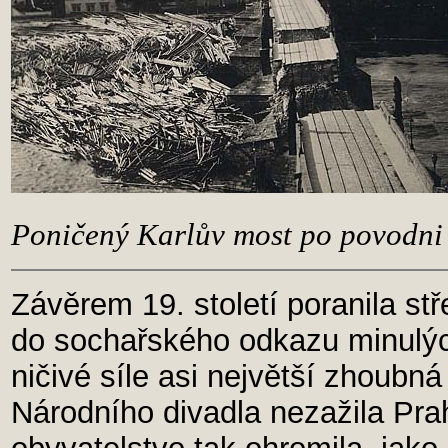
Poničený Karlův most po povodni 
Závěrem 19. století poranila st
do sochařského odkazu minulýc
ničivé síle asi největší zhoub
Národního divadla nezažila Praha