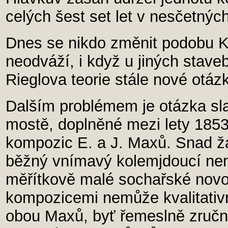
celých šest set let v nesčetný
Dnes se nikdo změnit podobu Ka
neodváží, i když u jiných stav
Rieglova teorie stále nové otáz
Dalším problémem je otázka sla
mostě, doplněné mezi lety 185
kompozic E. a J. Maxů. Snad žá
běžný vnímavý kolemjdoucí ne
měřítkově malé sochařské novot
kompozicemi nemůže kvalitativn
obou Maxů, byť řemeslně zruč