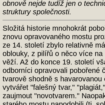
obnově nejde tudíž jen o techni
struktury společnosti.
Složitá historie mnohokrát pob
znovu opravovaného mostu proz
ze 14. století zbylo relativně má
oblouky, z pilířů o něco více 
věží. Až do konce 19. století 
odborníci opravovali pobořené čá
tvarově shodně s havarovanou č
vytvářet "falešný tvar," "plagiát
zaujmout "novotvarem." Naopak
starého mostu napodobili (tj. so