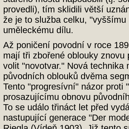
provedli), tím sklidili větší uzná
že je to služba celku, "vyššímu
uměleckému dílu.
Až poničení povodní v roce 1890
mají tři zbořené oblouky znovu 
volit "novotvar." Nová technika
původních oblouků dvěma segme
Tento "progresívní" názor proti
prosazujícímu obnovu původního
To se událo třináct let před vyd
nastupující generace "Der mod
Riegla (Vídeň 1903). Již tento 