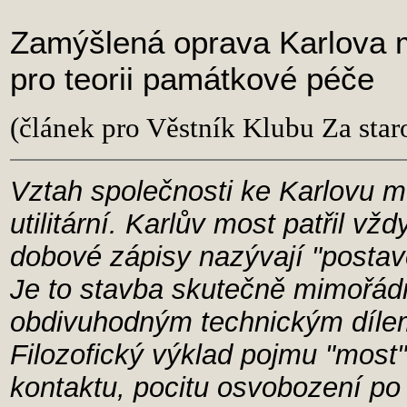
Zamýšlená oprava Karlova m
pro teorii památkové péče
(článek pro Věstník Klubu Za star
Vztah společnosti ke Karlovu m
utilitární. Karlův most patřil v
dobové zápisy nazývají "postav
Je to stavba skutečně mimořád
obdivuhodným technickým díle
Filozofický výklad pojmu "most"
kontaktu, pocitu osvobození po