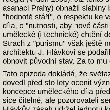
asanaci Prahy) obnažil slabiny
"hodnotě stáří", o respektu ke 
díla, o "nutnosti, aby nové část
umělecké (i technické) chtění d
Strach z "purismu" však ještě ne
architektu J. Hlávkovi se podaři
obnovit původní stav. Za to mu
Tato epizoda dokládá, že světaz
dovedl před sto lety ocenit vý
koncepce uměleckého díla před
sice čitelné, ale pozorovateli se
Hlávkův zásah udržel jednotu k