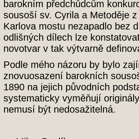
barokním předchůdcům konkuro
sousoší sv. Cyrila a Metoděje z
Karlova mostu nezapadlo bez d
odlišných dílech lze konstatovat
novotvar v tak výtvarně defino
Podle mého názoru by bylo zají
znovuosazení barokních sousoší
1890 na jejich původních podst
systematicky vyměňují originál
nemusí být nedosažitelná.