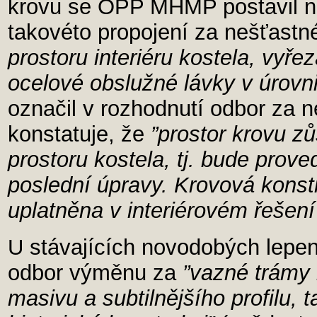
krovu se OPP MHMP postavil na 
takovéto propojení za nešťastn
prostoru interiéru kostela, vyř
ocelové obslužné lávky v úrovn
označil v rozhodnutí odbor za n
konstatuje, že
”prostor krovu z
prostoru kostela, tj. bude prov
poslední úpravy. Krovová kons
uplatněna v interiérovém řešení
U stávajících novodobých lepen
odbor výměnu za
”vazné trámy
masivu a subtilnějšího profilu,