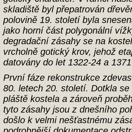
skladiště byl přepatrován dřevě
polovině 19. století byla snesen
jako horní část polygonální vížky
degradační zásahy se na koste
vrcholně gotický krov, jehož et
datovány do let 1322-24 a 1371
První fáze rekonstrukce zdevas
80. letech 20. století. Dotkla 
pláště kostela a zároveň probě
tyto zásahy jsou z dnešního po
došlo k velmi nešťastnému zása
podrobnější dokumentace odstr