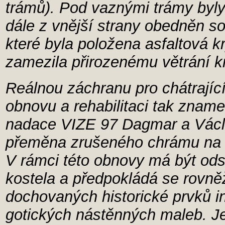
trámů). Pod vaznými trámy byly
dále z vnější strany obedněn so
které byla položena asfaltová k
zamezila přirozenému větrání k
Reálnou záchranu pro chátrající
obnovu a rehabilitaci tak znam
nadace VIZE 97 Dagmar a Václa
přeměna zrušeného chrámu na ku
V rámci této obnovy má být odst
kostela a předpokládá se rovně
dochovaných historické prvků i
gotických nástěnných maleb. J