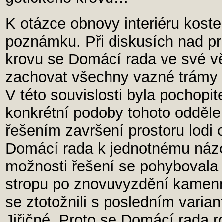
K otázce obnovy interiéru kostel
poznámku. Při diskusích nad 
krovu se Domácí rada ve své vě
zachovat všechny vazné trámy a 
V této souvislosti byla pochopi
konkrétní podoby tohoto oddělen
řešením završení prostoru lodi
Domácí rada k jednotnému názo
možnosti řešení se pohybovala
stropu po znovuvyzdění kamenn
se ztotožnili s posledním varian
Jiřičné. Proto se Domácí rada r