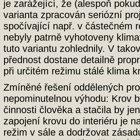
je zarážející, že (alespoň poku
varianta zpracován seriózní pro
spočívající např. v částečném r
nebyly patrně vyhotoveny klima
tuto variantu zohlednily. V takov
přednost dostane detailně propr
při určitém režimu stálé klima k
Zmíněné řešení oddělených pro
nepominutelnou výhodu: Krov by
činnosti člověka a stačila by jen
zapojení krovu do interiéru je n
režim v sále a dodržovat zása