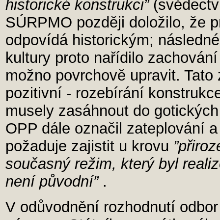
historické konstrukci”
(svědectv
SÚRPMO později doložilo, že p
odpovídá historickým; následné
kultury proto nařídilo zachování
možno povrchově upravit. Tato
pozitivní - rozebírání konstruk
musely zasáhnout do gotických 
OPP dále označil zateplování a
požaduje zajistit u krovu
”přiro
současný režim, který byl reali
není původní”
.
V odůvodnění rozhodnutí odbor 