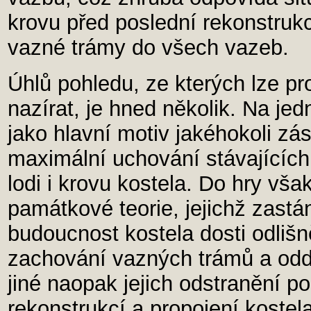
krovu před poslední rekonstruk
vazné trámy do všech vazeb.
Úhlů pohledu, ze kterých lze pr
nazírat, je hned několik. Na jed
jako hlavní motiv jakéhokoli zá
maximální uchování stávajících
lodi i krovu kostela. Do hry vša
památkové teorie, jejichž zastá
budoucnost kostela dosti odlišn
zachování vazných trámů a odděl
jiné naopak jejich odstranění 
rekonstrukcí a propojení kostel