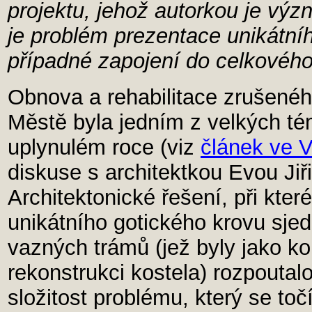
projektu, jehož autorkou je výz
je problém prezentace unikátní
případné zapojení do celkového
Obnova a rehabilitace zrušenéh
Městě byla jedním z velkých t
uplynulém roce (viz
článek ve V
diskuse s architektkou Evou Jiř
Architektonické řešení, při kter
unikátního gotického krovu sje
vazných trámů (jež byly jako ko
rekonstrukci kostela) rozpoutalo 
složitost problému, který se to