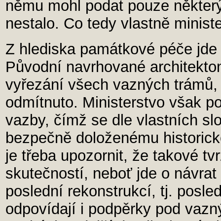
němu mohl podat pouze některý 
nestalo. Co tedy vlastně minis
Z hlediska památkové péče jd
Původní navrhované architekton
vyřezání všech vazných trámů, 
odmítnuto. Ministerstvo však po
vazby, čímž se dle vlastních sl
bezpečně doloženému historické
je třeba upozornit, že takové tv
skutečností, neboť jde o návrat
poslední rekonstrukcí, tj. pos
odpovídají i podpěrky pod vazný