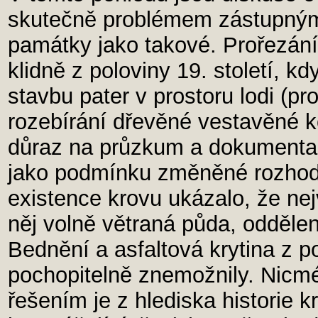
skutečně problémem zástupným,
památky jako takové. Prořezání
klidně z poloviny 19. století, k
stavbu pater v prostoru lodi (p
rozebírání dřevěné vestavěné 
důraz na průzkum a dokumentac
jako podmínku změněné rozhodnu
existence krovu ukázalo, že ne
něj volně větraná půda, odděle
Bednění a asfaltová krytina z p
pochopitelně znemožnily. Nicm
řešením je z hlediska historie k