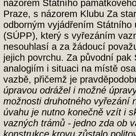
názorem Státního památkového
Praze, s názorem Klubu Za sta
odborným vyjádřením Státního
(SÚPP), který s vyřezáním vaz
nesouhlasí a za žádoucí považ
jejich povrchu. Za původní pa
analogiím i situaci na místě o
vazbě, přičemž je pravděpodob
úpravou odrážel i možné úpravy
možnosti druhotného vyřezání 
úvahu je nutno konečně vzít i s
vazných trámů - jedno zda ob v
konstrukce krovu zůstalo polito