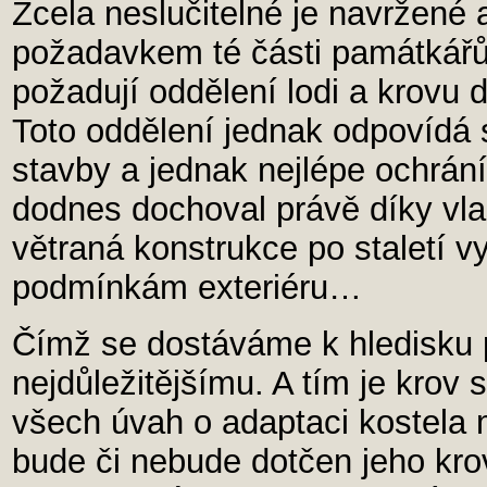
Zcela neslučitelné je navržené 
požadavkem té části památkářů 
požadují oddělení lodi a krovu
Toto oddělení jednak odpovídá 
stavby a jednak nejlépe ochrán
dodnes dochoval právě díky vla
větraná konstrukce po staletí 
podmínkám exteriéru…
Čímž se dostáváme k hledisku
nejdůležitějšímu. A tím je krov
všech úvah o adaptaci kostela m
bude či nebude dotčen jeho kro