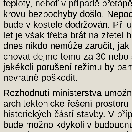
teploty, neboť v případě přetáp
krovu bezpochyby došlo. Nepoch
bude v kostele dodržován. Při 
let je však třeba brát na zřetel
dnes nikdo nemůže zaručit, jak
chovat dejme tomu za 30 nebo 5
jakékoli porušení režimu by p
nevratně poškodit.
Rozhodnutí ministerstva umožn
architektonické řešení prostor
historických částí stavby. V př
bude možno kdykoli v budoucnu