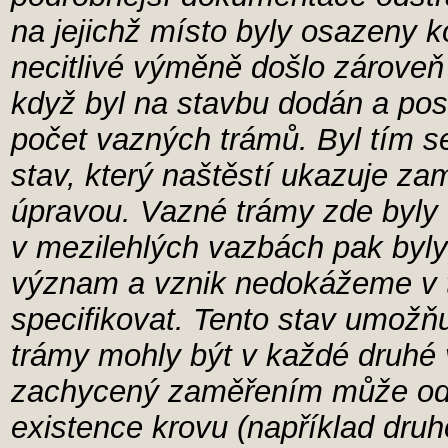
na jejichž místo byly osazeny k
necitlivé výměně došlo zárove
když byl na stavbu dodán a po
počet vazných trámů. Byl tím s
stav, který naštěstí ukazuje za
úpravou. Vazné trámy zde byly
v mezilehlých vazbách pak byly 
význam a vznik nedokážeme v tu
specifikovat. Tento stav umožňu
trámy mohly být v každé druhé 
zachycený zaměřením může odr
existence krovu (například dru