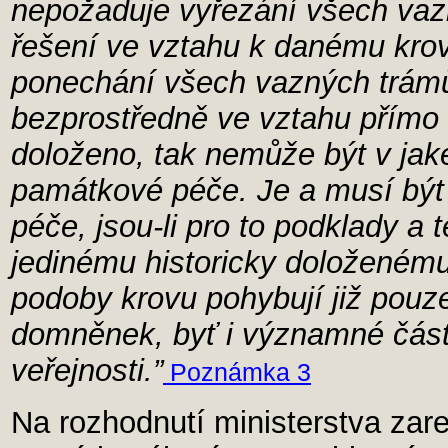
nepožaduje vyřezání všech vaz
řešení ve vztahu k danému krov
ponechání všech vazných trámů
bezprostředně ve vztahu přímo 
doloženo, tak nemůže být v jak
památkové péče. Je a musí být
péče, jsou-li pro to podklady a 
jedinému historicky doloženému
podoby krovu pohybují již pouz
domněnek, byť i významné čás
veřejnosti.”
Poznámka 3
Na rozhodnutí ministerstva zare