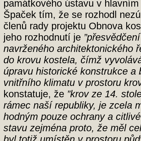
památkového ústavu v hlavním 
Špaček tím, že se rozhodl nezú
členů rady projektu Obnova kos
jeho rozhodnutí je
”přesvědčení
navrženého architektonického řeš
do krovu kostela, čímž vyvoláv
úpravu historické konstrukce 
vnitřního klimatu v prostoru kro
konstatuje, že
”krov ze 14. sto
rámec naší republiky, je zcela
hodným pouze ochrany a citliv
stavu zejména proto, že měl celá
byl totiž umístěn v prostoru půd