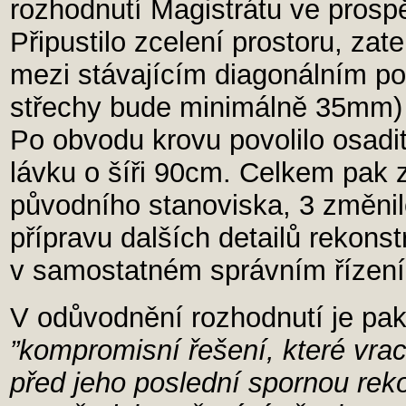
rozhodnutí Magistrátu ve prosp
Připustilo zcelení prostoru, za
mezi stávajícím diagonálním po
střechy bude minimálně 35mm) 
Po obvodu krovu povolilo osadi
lávku o šíři 90cm. Celkem pak 
původního stanoviska, 3 změnilo
přípravu dalších detailů rekons
v samostatném správním řízení
V odůvodnění rozhodnutí je pak
”kompromisní řešení, které vra
před jeho poslední spornou reko