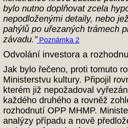
bylo nutno doplňovat zcela hyp
nepodloženými detaily, nebo jež
pahýlů po uřezaných trámech p
závadu.”
Poznámka 2
Odvolání investora a rozhodnut
Jak bylo řečeno, proti tomuto r
Ministerstvu kultury. Připojil ro
kterém již nepožadoval vyřezán
každého druhého a rovněž zohle
rozhodnutí OPP MHMP. Minister
analýzy případu a nově předlo