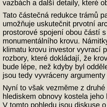
vazbách a další detaily, které 
Tato částečná redukce trámů pa
umožňuje uskutečnit prvotní arch
prostorové spojení obou částí 
monumentálního krovu. Námitky
klimatu krovu investor vyvrací
rozbory, které dokládají, že kr
bude lépe, než kdyby byl oddě
jsou tedy vyvráceny argumenty
Nyní to však vezměme z druhé 
hlediskem obnovy kostela jeho k
V tomto pohledu jsou diskuse 