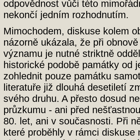
odpovědnost vůči této mimořád
nekončí jedním rozhodnutím.
Mimochodem, diskuse kolem ob
názorně ukázala, že při obnově
významu je nutné striktně odděl
historické podobě památky od je
zohlednit pouze památku samotn
literatuře již dlouhá desetiletí
svého druhu. A přesto dosud n
průzkumu - ani před nešťastnou
80. let, ani v současnosti. Při
které proběhly v rámci diskuse