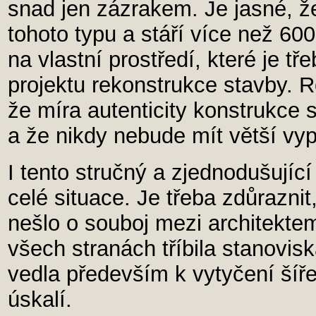
snad jen zázrakem. Je jasné, ž
tohoto typu a stáří více než 60
na vlastní prostředí, které je t
projektu rekonstrukce stavby. R
že míra autenticity konstrukce
a že nikdy nebude mít větší vy
I tento stručný a zjednodušující
celé situace. Je třeba zdůrazni
nešlo o souboj mezi architekte
všech stranách tříbila stanovis
vedla především k vytyčení šíř
úskalí.