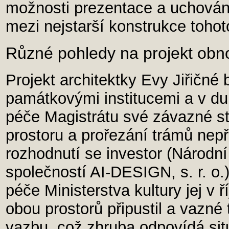
možnosti prezentace a uchování 
mezi nejstarší konstrukce tohot
Různé pohledy na projekt obn
Projekt architektky Evy Jiřičné 
památkovými institucemi a v d
péče Magistrátu své závazné st
prostoru a prořezání trámů nepři
rozhodnutí se investor (Národn
společností AI-DESIGN, s. r. o
péče Ministerstva kultury jej v ř
obou prostorů připustil a vazné 
vazbu, což zhruba odpovídá sit