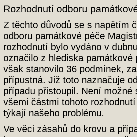
Rozhodnutí odboru památkové
Z těchto důvodů se s napětím 
odboru památkové péče Magist
rozhodnutí bylo vydáno v dubn
označilo z hlediska památkové 
však stanovilo 36 podmínek, za 
přípustná. Již toto naznačuje o
případu přistoupil. Není možné
všemi částmi tohoto rozhodnutí 
týkají našeho problému.
Ve věci zásahů do krovu a přípa