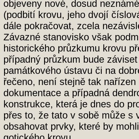
objeveny nové, dosud neznámé s
(podbití krovu, jeho dvojí číslo
dále pokračovat, zcela nezávis
Závazné stanovisko však podm
historického průzkumu krovu p
případný průzkum bude záviset 
památkového ústavu či na dobré v
řečeno, není stejně tak naříze
dokumentace a případná dendro
konstrukce, která je dnes do pro
přes to, že tato v sobě může s
obsahovat prvky, které by mohli 
gotického krovu…