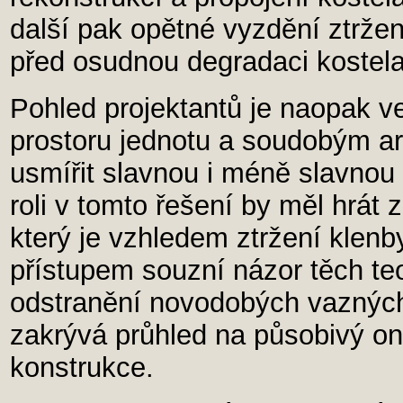
další pak opětné vyzdění ztržen
před osudnou degradaci kostel
Pohled projektantů je naopak 
prostoru jednotu a soudobým a
usmířit slavnou i méně slavnou e
roli v tomto řešení by měl hrá
který je vzhledem ztržení klenby 
přístupem souzní názor těch teor
odstranění novodobých vazných t
zakrývá průhled na působivý on
konstrukce.