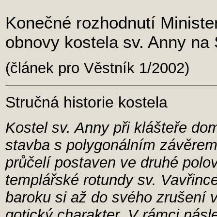
Konečné rozhodnutí Minister
obnovy kostela sv. Anny na
(článek pro Věstník 1/2002)
Stručná historie kostela
Kostel sv. Anny při klášteře do
stavba s polygonálním závěrem
průčelí postaven ve druhé polovi
templářské rotundy sv. Vavřinc
baroku si až do svého zrušení 
gotický charakter. V rámci násl