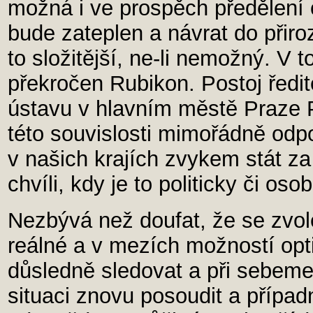
možná i ve prospěch předělení 
bude zateplen a návrat do přir
to složitější, ne-li nemožný. V
překročen Rubikon. Postoj ředi
ústavu v hlavním městě Praze 
této souvislosti mimořádně odp
v našich krajích zvykem stát 
chvíli, kdy je to politicky či o
Nezbývá než doufat, že se zvo
reálné a v mezích možností opt
důsledně sledovat a při sebem
situaci znovu posoudit a případ