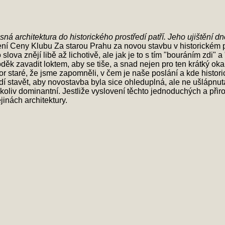
á architektura do historického prostředí patří. Jeho ujištění dn
í Ceny Klubu Za starou Prahu za novou stavbu v historickém p
slova znějí libě až lichotivě, ale jak je to s tím "bouráním zdi
děk zavadit loktem, aby se tiše, a snad nejen pro ten krátký oka
 staré, že jsme zapomněli, v čem je naše poslání a kde histori
í stavět, aby novostavba byla sice ohleduplná, ale ne ušlápnutá
 nikoliv dominantní. Jestliže vyslovení těchto jednoduchých a př
jinách architektury.