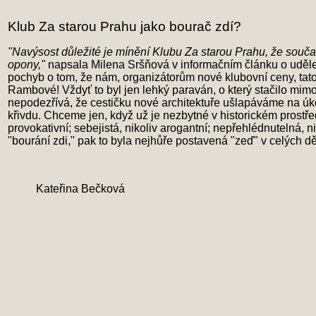
Klub Za starou Prahu jako bourač zdí?
"Navýsost důležité je mínění Klubu Za starou Prahu, že současn
opony,"
napsala Milena Sršňová v informačním článku o udělen
pochyb o tom, že nám, organizátorům nové klubovní ceny, tato 
Rambové! Vždyť to byl jen lehký paraván, o který stačilo mimo
nepodezřívá, že cestičku nové architektuře ušlapáváme na úkor
křivdu. Chceme jen, když už je nezbytné v historickém prostřed
provokativní; sebejistá, nikoliv arogantní; nepřehlédnutelná,
"bourání zdi," pak to byla nejhůře postavená "zeď" v celých dě
Kateřina Bečková