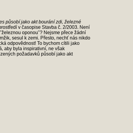
es působí jako akt bourání zdi, železné
rostředí v časopise Stavba č. 2/2003. Není
" a "železnou oponou"? Nejsme přece žádní
mžik, sesul k zemi. Přesto, nechť nás nikdo
cká odpovědnost! To bychom cítili jako
, aby byla inspirativní, ne však
irozených požadavků působí jako akt