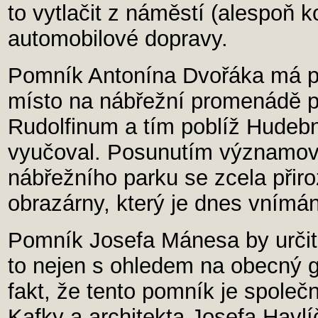
to vytlačit z náměstí (alespoň 
automobilové dopravy.
Pomník Antonína Dvořáka má p
místo na nábřežní promenádě p
Rudolfinum a tím poblíž Hudebn
vyučoval. Posunutím významovéh
nábřežního parku se zcela přir
obrazárny, který je dnes vnímán
Pomník Josefa Mánesa by určit
to nejen s ohledem na obecný ge
fakt, že tento pomník je spole
Kafky a architekta Josefa Havlí