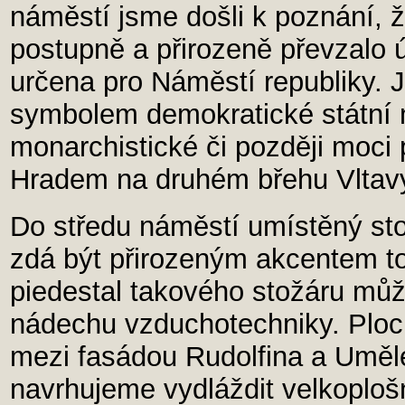
náměstí jsme došli k poznání, 
postupně a přirozeně převzalo 
určena pro Náměstí republiky. J
symbolem demokratické státní 
monarchistické či později moci
Hradem na druhém břehu Vltav
Do středu náměstí umístěný sto
zdá být přirozeným akcentem t
piedestal takového stožáru mů
nádechu vzduchotechniky. Ploc
mezi fasádou Rudolfina a Uměl
navrhujeme vydláždit velkoplo