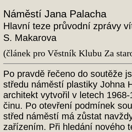
Náměstí Jana Palacha
Hlavní teze průvodní zprávy v
S. Makarova
(článek pro Věstník Klubu Za sta
Po pravdě řečeno do soutěže js
středu náměstí plastiky Johna 
architekt vytvořil v letech 19
činu. Po otevření podmínek sout
střed náměstí má zůstat navž
zařízením. Při hledání nového t