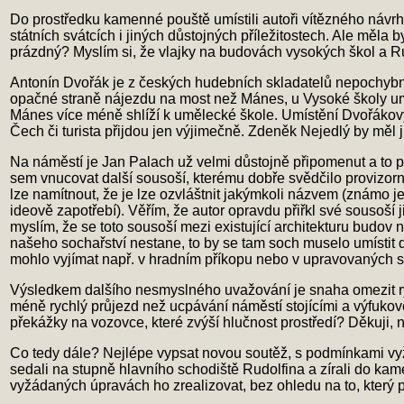
Do prostředku kamenné pouště umístili autoři vítězného návrhu
státních svátcích i jiných důstojných příležitostech. Ale měla
prázdný? Myslím si, že vlajky na budovách vysokých škol a Ru
Antonín Dvořák je z českých hudebních skladatelů nepochybn
opačné straně nájezdu na most než Mánes, u Vysoké školy umě
Mánes více méně shlíží k umělecké škole. Umístění Dvořákovy
Čech či turista přijdou jen výjimečně. Zdeněk Nejedlý by měl j
Na náměstí je Jan Palach už velmi důstojně připomenut a to p
sem vnucovat další sousoší, kterému dobře svědčilo provizorn
lze namítnout, že je lze ozvláštnit jakýmkoli názvem (známo j
ideově zapotřebí). Věřím, že autor opravdu přiřkl své sousoší
myslím, že se toto sousoší mezi existující architekturu budo
našeho sochařství nestane, to by se tam soch muselo umístit 
mohlo vyjímat např. v hradním příkopu nebo v upravovaných s
Výsledkem dalšího nesmyslného uvažování je snaha omezit ry
méně rychlý průjezd než ucpávání náměstí stojícími a výfukové
překážky na vozovce, které zvýší hlučnost prostředí? Děkuji, 
Co tedy dále? Nejlépe vypsat novou soutěž, s podmínkami vyžadu
sedali na stupně hlavního schodiště Rudolfina a zírali do ka
vyžádaných úpravách ho zrealizovat, bez ohledu na to, který pro