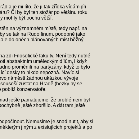
a je mi líto, že ji tak zřídka vídám při
áru? Či by byl ten stožár po většinu roku
 mohly být trochu větší.
stěn na významném místě, tedy např. na
 by se tak na Rudolfinum, podobně jako
, ale do oněch plánovaných míst běžný
 zdi Filosofické fakulty. Není tedy nutné
oti abstraktním uměleckým dílům, i když
adno proměnili na partyzány, když to bylo
ící desky to nikdo nepozná. Navíc si
chovo náměstí žádnou ukázkou vývoje
 sousoší zůstat na Hradě (hezky by se
 poblíž konzervatoře.
snad ještě pamatujeme, že problémem byl
ochybně ještě zhoršilo. A dát tam ještě
 odpočinout. Nemusíme je snad nutit, aby si
ěkterým jiným z existujících projektů a po