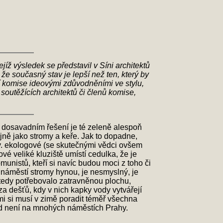
 výsledek se představil v Síni architektů
, že současný stav je lepší než ten, který by
tí komise ideovými zdůvodněními ve stylu,
outěžících architektů či členů komise,
 dosavadním řešení je té zeleně alespoň
jně jako stromy a keře. Jak to dopadne,
tzv. ekologové (se skutečnými vědci ovšem
 veliké kluziště umístí cedulka, že je
unistů, kteří si navíc budou moci z toho či
 náměstí stromy hynou, je nesmyslný, je
 tedy potřebovalo zatravněnou plochu,
za dešťů, kdy v nich kapky vody vytvářejí
mi si musí v zimě poradit téměř všechna
sud není na mnohých náměstích Prahy.