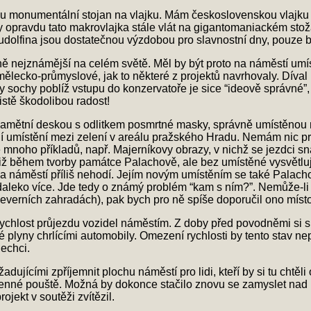
 monumentální stojan na vlajku. Mám československou vlajku rád 
 by opravdu tato makrovlajka stále vlát na gigantomaniackém stož
dolfina jsou dostatečnou výzdobou pro slavnostní dny, pouze by
ě nejznámější na celém světě. Měl by být proto na náměstí umí
lecko-průmyslové, jak to některé z projektů navrhovaly. Díval
 sochy poblíž vstupu do konzervatoře je sice “ideově správné”
istě škodolibou radost!
amětní deskou s odlitkem posmrtné masky, správně umístěnou na
í umístění mezi zelení v areálu pražského Hradu. Nemám nic pr
e mnoho příkladů, např. Majerníkovy obrazy, v nichž se jezdci sn
 již během tvorby památce Palachově, ale bez umístěné vysvětluj
v na náměstí příliš nehodí. Jejím novým umístěním se také Pala
daleko více. Jde tedy o známý problém “kam s ním?”. Nemůže-li
everních zahradách), pak bych pro ně spíše doporučil ono místo
chlost průjezdu vozidel náměstím. Z doby před povodněmi si 
 plyny chrlícími automobily. Omezení rychlosti by tento stav nep
nechci.
jícími zpříjemnit plochu náměstí pro lidi, kteří by si tu chtěli
menné pouště. Možná by dokonce stačilo znovu se zamyslet nad n
jekt v soutěži zvítězil.