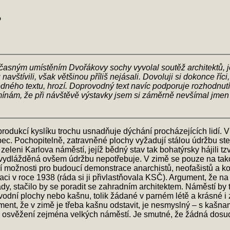
?
ým umístěním Dvořákovy sochy vyvolal soutěž architektů, jejíž
avštívili, však většinou příliš nejásali. Dovoluji si dokonce říci
vodného textu, hrozí. Doprovodný text navíc podporuje rozhodnu
ínám, že při návštěvě výstavky jsem si záměrně nevšímal jmen s
odukcí kyslíku trochu usnadňuje dýchání procházejících lidí. V
ůbec. Pochopitelně, zatravněné plochy vyžadují stálou údržbu ste
 zeleni Karlova náměstí, jejíž bědný stav tak bohatýrsky hájili 
vydlážděná ovšem údržbu nepotřebuje. V zimě se pouze na takové
í možnosti pro budoucí demonstrace anarchistů, neofašistů a kom
 v roce 1938 (ráda si ji přivlastňovala KSČ). Argument, že na
ady, stačilo by se poradit se zahradním architektem. Náměstí by
vodní plochy nebo kašnu, tolik žádané v parném létě a krásné i 
ment, že v zimě je třeba kašnu odstavit, je nesmyslný – s kašna
dané osvěžení zejména velkých náměstí. Je smutné, že žádná do