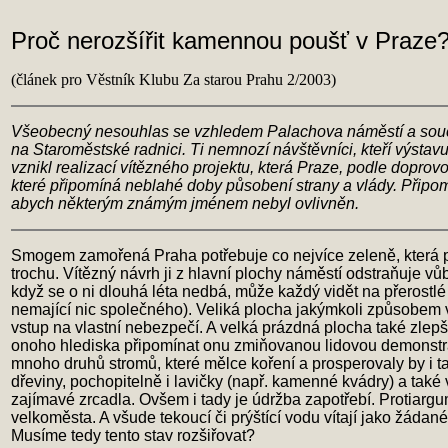
Proč nerozšířit kamennou poušť v Praze
(článek pro Věstník Klubu Za starou Prahu 2/2003)
Všeobecný nesouhlas se vzhledem Palachova náměstí a současn
na Staroměstské radnici. Ti nemnozí návštěvníci, kteří výstavu n
vznikl realizací vítězného projektu, která Praze, podle dopro
které připomíná neblahé doby působení strany a vlády. Připom
abych některým známým jménem nebyl ovlivněn.
Smogem zamořená Praha potřebuje co nejvíce zeleně, která pr
trochu. Vítězný návrh ji z hlavní plochy náměstí odstraňuje v
když se o ni dlouhá léta nedbá, může každý vidět na přerostlé
nemající nic společného). Veliká plocha jakýmkoli způsobem 
vstup na vlastní nebezpečí. A velká prázdná plocha také zlepš
onoho hlediska připomínat onu zmiňovanou lidovou demonstraci
mnoho druhů stromů, které mělce koření a prosperovaly by i t
dřeviny, pochopitelně i lavičky (např. kamenné kvádry) a také 
zajímavé zrcadla. Ovšem i tady je údržba zapotřebí. Protiargu
velkoměsta. A všude tekoucí či prýštící vodu vítají jako žá
Musíme tedy tento stav rozšiřovat?