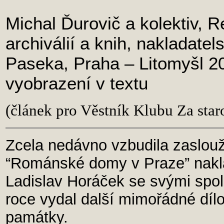
Michal Ďurovič a kolektiv, 
archiválií a knih, nakladatel
Paseka, Praha – Litomyšl 20
vyobrazení v textu
(článek pro Věstník Klubu Za sta
Zcela nedávno vzbudila zaslou
“Románské domy v Praze” nakl
Ladislav Horáček se svými spo
roce vydal další mimořádné díl
památky.