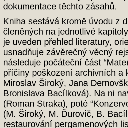
dokumentace těchto zásahů.
Kniha sestává kromě úvodu z de
členěných na jednotlivé kapitoly
je uveden přehled literatury, ori
usnadňuje závěrečný věcný rejs
následuje počáteční část “Mater
příčiny poškození archivních a 
Miroslav Široký, Jana Dernovšk
Bronislava Bacílková). Na ni na
(Roman Straka), poté “Konzervo
(M. Široký, M. Ďurovič, B. Bac
restaurování pergamenových lis