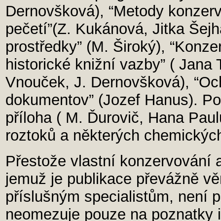
Dernovšková), “Metody konzerv
pečetí”(Z. Kukánová, Jitka Šej
prostředky” (M. Široký), “Konze
historické knižní vazby” ( Jana
Vnouček, J. Dernovšková), “Och
dokumentov” (Jozef Hanus). Po
příloha ( M. Ďurovič, Hana Pau
roztoků a některých chemickýc
Přestože vlastní konzervování a 
jemuž je publikace převážně v
příslušným specialistům, není p
neomezuje pouze na poznatky i