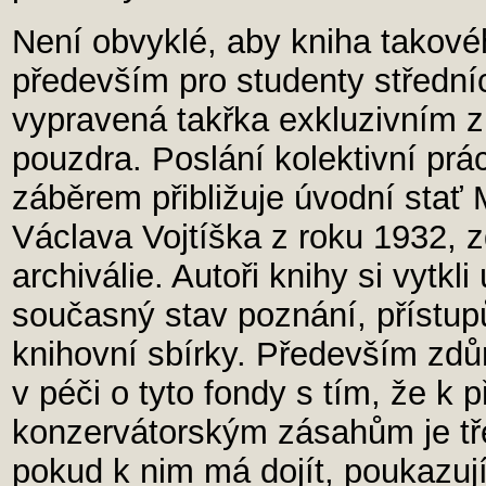
Není obvyklé, aby kniha takové
především pro studenty střední
vypravená takřka exkluzivním
pouzdra. Poslání kolektivní pr
záběrem přibližuje úvodní stať 
Václava Vojtíška z roku 1932, z
archiválie. Autoři knihy si vytk
současný stav poznání, přístupů
knihovní sbírky. Především zdů
v péči o tyto fondy s tím, že k
konzervátorským zásahům je tře
pokud k nim má dojít, poukazují