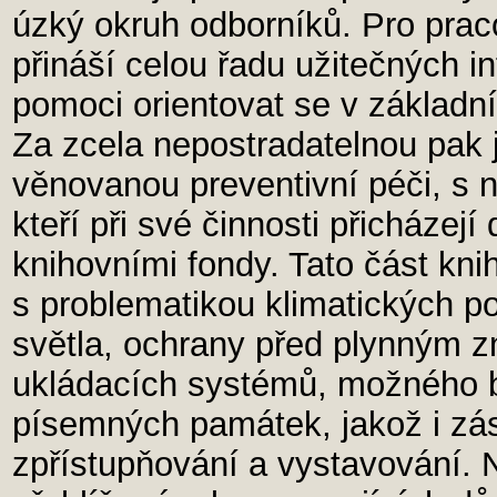
úzký okruh odborníků. Pro pra
přináší celou řadu užitečných i
pomoci orientovat se v základní
Za zcela nepostradatelnou pak j
věnovanou preventivní péči, s n
kteří při své činnosti přicházejí
knihovními fondy. Tato část kn
s problematikou klimatických p
světla, ochrany před plynným 
ukládacích systémů, možného b
písemných památek, jakož i zás
zpřístupňování a vystavování.