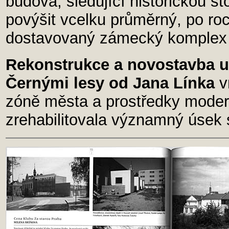
budova, sledující historickou st
povýšit vcelku průměrný, po roc
dostavovaný zámecký komplex na
Rekonstrukce a novostavba us
Černými lesy od Jana Línka
v
zóně města a prostředky moderní
zrehabilitovala významný úsek 