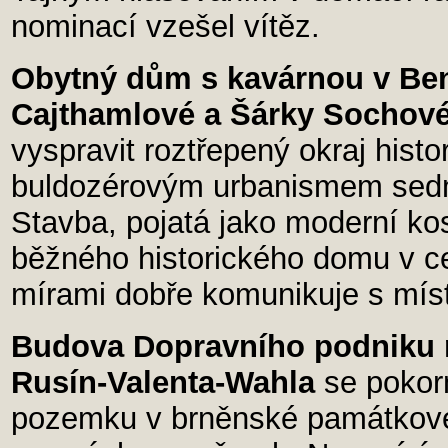
nominací vzešel vítěz.
Obytný dům s kavárnou v Be
Cajthamlové a Šárky Sochov
vyspravit roztřepený okraj his
buldozérovým urbanismem sedm
Stavba, pojatá jako moderní k
běžného historického domu v c
mírami dobře komunikuje s místn
Budova Dopravního podniku 
Rusín-Valenta-Wahla
se pokorn
pozemku v brněnské památkové r