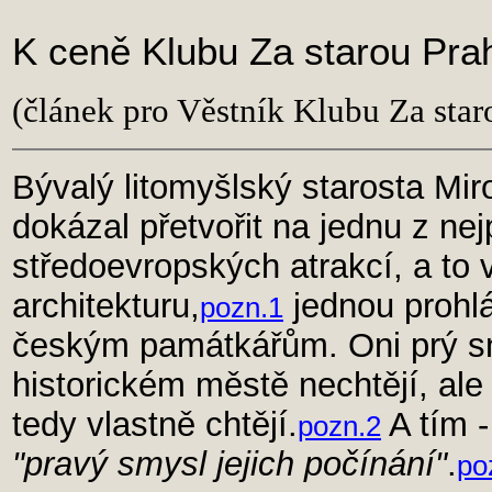
K ceně Klubu Za starou Pra
(článek pro Věstník Klubu Za sta
Bývalý litomyšlský starosta Mir
dokázal přetvořit na jednu z ne
středoevropských atrakcí, a to 
architekturu,
jednou prohl
pozn.1
českým památkářům. Oni prý sn
historickém městě nechtějí, ale
tedy vlastně chtějí.
A tím -
pozn.2
"pravý smysl jejich počínání"
.
po