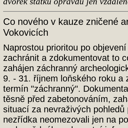
dvorek statku opravdu jen vzdálen
Co nového v kauze zničené arc
Vokovicích
Naprostou prioritou po objeven
zachránit a zdokumentovat to c
zahájen záchranný archeologic
9. - 31. říjnem loňského roku 
termín "záchranný". Dokumentac
těsně před zabetonováním, zah
situací za nevraživých pohledů p
nezřídka neomezovali jen na po