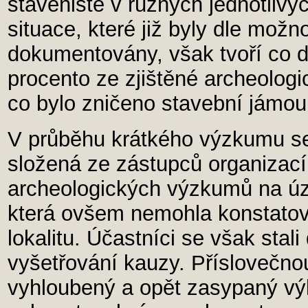
staveniště v různých jednotliv
situace, které již byly dle možn
dokumentovány, však tvoří co 
procento ze zjištěné archeologic
co bylo zničeno stavební jámou
V průběhu krátkého výzkumu se
složená ze zástupců organizac
archeologických výzkumů na ú
která ovšem nemohla konstatova
lokalitu. Účastníci se však stal
vyšetřování kauzy. Příslovečno
vyhloubený a opět zasypaný výk