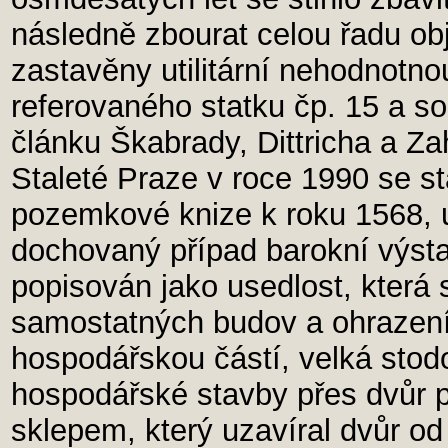
následně zbourat celou řadu obj
zastavěny utilitární nehodnotnou
referovaného statku čp. 15 a so
článku Škabrady, Dittricha a Z
Staleté Praze v roce 1990 se st
pozemkové knize k roku 1568, u
dochovaný případ barokní výsta
popisován jako usedlost, která 
samostatných budov a ohrazen
hospodářskou částí, velká sto
hospodářské stavby přes dvůr p
sklepem, který uzavíral dvůr od 