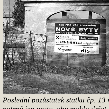
Poslední pozůstatek statku čp. 13 
patrně jen proto, aby mohla držet 