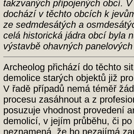
takzvaných připojených obcí. V
dochází v těchto obcích k jevů
ze sedmdesátých a osmdesátých 
celá historická jádra obcí byla
výstavbě ohavných panelových s
Archeolog přichází do těchto sit
demolice starých objektů již p
V řadě případů nemá téměř žád
procesu zasáhnout a z profesio
posuzuje vhodnost provedení a
demolicí, v jejím průběhu, či po
neznamená, že ho nezajímá zani