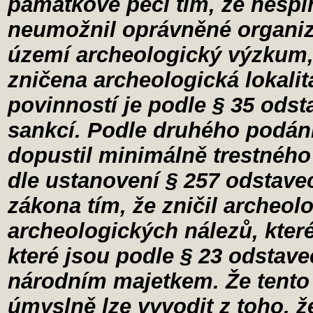
památkové péči tím, že nespl
neumožnil oprávněné organiz
území archeologický výzkum,
zničena archeologická lokali
povinností je podle § 35 ods
sankcí. Podle druhého podán
dopustil minimálně trestného
dle ustanovení § 257 odstave
zákona tím, že zničil archeol
archeologických nálezů, které
které jsou podle § 23 odstave
národním majetkem. Že tento 
úmyslně lze vyvodit z toho, 