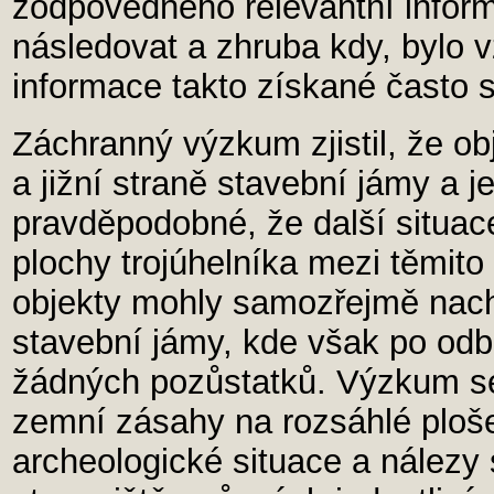
zodpovědného relevantní inform
následovat a zhruba kdy, bylo 
informace takto získané často st
Záchranný výzkum zjistil, že ob
a jižní straně stavební jámy a j
pravděpodobné, že další situac
plochy trojúhelníka mezi těmito
objekty mohly samozřejmě nachá
stavební jámy, kde však po od
žádných pozůstatků. Výzkum se 
zemní zásahy na rozsáhlé ploše s
archeologické situace a nálezy 