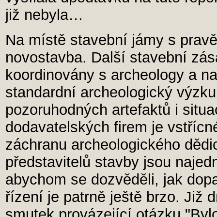
již nebyla…
Na místě stavební jámy s pravěk
novostavba. Další stavební zás
koordinovány s archeology a na
standardní archeologický výzkum
pozoruhodných artefaktů i situac
dodavatelských firem je vstřícn
záchranu archeologického dědic
představitelů stavby jsou najed
abychom se dozvěděli, jak dopa
řízení je patrně ještě brzo. Již
smutek provázející otázku "Byl