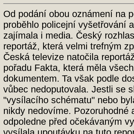
Od podání obou oznámení na poč
proběhlo policejní vyšetřování 
zajímala i media. Český rozhlas
reportáž, která velmi trefným z
Česká televize natočila reportá
pořadu Fakta, která měla všec
dokumentem. Ta však podle dos
vůbec nedoputovala. Jestli se 
"vysílacího schématu" nebo byl
nikdy nedovíme. Pozoruhodné a 
odpoledne před očekávaným vys
vysílala upoutávku na tuto rep