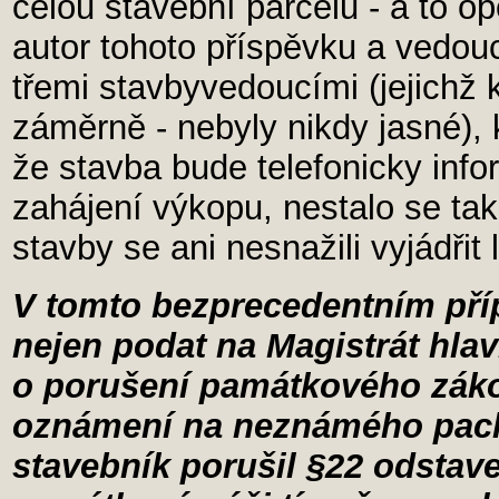
celou stavební parcelu - a to op
autor tohoto příspěvku a vedo
třemi stavbyvedoucími (jejichž
záměrně - nebyly nikdy jasné), 
že stavba bude telefonicky inf
zahájení výkopu, nestalo se tak
stavby se ani nesnažili vyjádřit 
V tomto bezprecedentním příp
nejen podat na Magistrát hl
o porušení památkového zákon
oznámení na neznámého pach
stavebník porušil §22 odstav