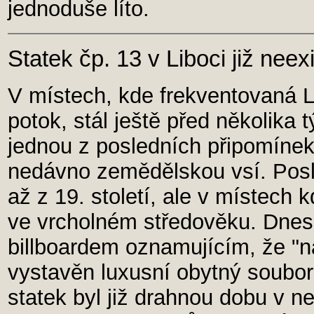
jednoduše líto.
Statek čp. 13 v Liboci již neex
V místech, kde frekventovaná Li
potok, stál ještě před několika t
jednou z posledních připomínek 
nedávno zemědělskou vsí. Posl
až z 19. století, ale v místech k
ve vrcholném středověku. Dnes 
billboardem oznamujícím, že "
vystavěn luxusní obytný soubor 
statek byl již drahnou dobu v n