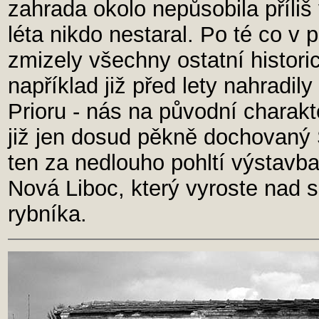
zahrada okolo nepůsobila příliš 
léta nikdo nestaral. Po té co v p
zmizely všechny ostatní histori
například již před lety nahradil
Prioru - nás na původní charakt
již jen dosud pěkně dochovaný Š
ten za nedlouho pohltí výstav
Nová Liboc, který vyroste nad
rybníka.