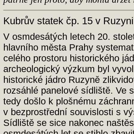
Kubrův statek čp. 15 v Ruzyni
V osmdesátých letech 20. stol
hlavního města Prahy systemat
celého prostoru historického já
archeologický výzkum byl vyvo
historické jádro Ruzyně zlikvid
rozsáhlé panelové sídliště. Ve 
tedy došlo k plošnému záchra
v bezprostřední souvislosti s v
Sídliště se sice nakonec naštěs
osmdesátých let se stihlo zbav