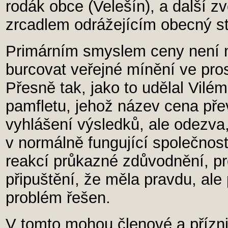
rodák obce (Velešín), a další z
zrcadlem odrážejícím obecný st
Primárním smyslem ceny není n
burcovat veřejné mínění ve pr
Přesně tak, jako to udělal Vil
pamfletu, jehož název cena přev
vyhlášení výsledků, ale odezva,
v normálně fungující společnost
reakcí průkazné zdůvodnění, pr
připuštění, že měla pravdu, ale
problém řešen.
V tomto mohou členové a přízni