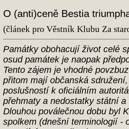
O (anti)ceně Bestia triumph
(článek pro Věstník Klubu Za sta
Památky obohacují život celé sp
osud památek je naopak předpo
Tento zájem je vhodné povzbuz
přitom mají občanská sdružení,
poslušností k oficiálním autori
přehmaty a nedostatky státní a 
Dlouhou poválečnou dobu byl K
spolkem (dnešní terminologií -