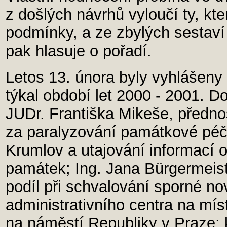
z došlých návrhů vyloučí ty, kt
podmínky, a ze zbylých sestaví
pak hlasuje o pořadí.
Letos 13. února byly vyhlášeny v
týkal období let 2000 - 2001. D
JUDr. Františka Mikeše, před
za paralyzování památkové péč
Krumlov a utajování informací 
památek; Ing. Jana Bürgermeist
podíl při schvalování sporné n
administrativního centra na mís
na náměstí Republiky v Praze; 