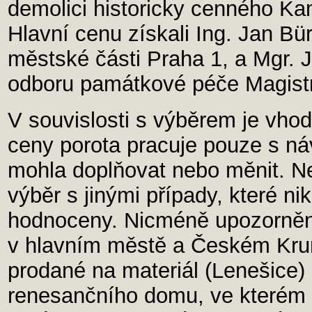
demolici historicky cenného K
Hlavní cenu získali Ing. Jan Bü
městské části Praha 1, a Mgr. J
odboru památkové péče Magistrá
V souvislosti s výběrem je vhod
ceny porota pracuje pouze s náv
mohla doplňovat nebo měnit. N
výběr s jinými případy, které ni
hodnoceny. Nicméně upozornění
v hlavním městě a Českém Kru
prodané na materiál (Lenešice)
renesančního domu, ve kterém p