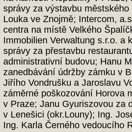
správy za výstavbu městského ko
Louka ve Znojmě; Intercom, a.
centra na místě Velkého Špalíč
Immobilien Verwaltung s.r.o. a 
správy za přestavbu restauran
administrativní budovu; Hanu 
zanedbávání údržby zámku v Ba
Jiřího Vondrušku a Jaroslavu 
záměrné poškozování Horova ml
v Praze; Janu Gyuriszovou za 
v Lenešici (okr.Louny); Ing. Jo
Ing. Karla Černého vedoucího