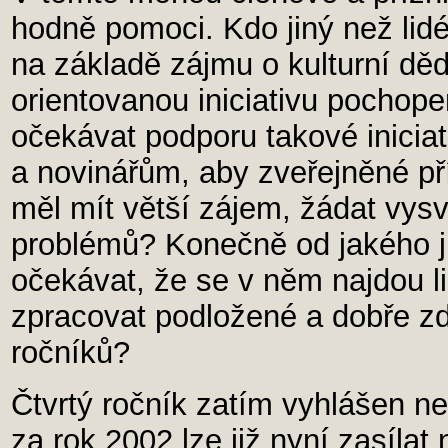
hodně pomoci. Kdo jiný než lidé
na základě zájmu o kulturní děd
orientovanou iniciativu pochope
očekávat podporu takové iniciat
a novinářům, aby zveřejněné př
měl mít větší zájem, žádat vys
problémů? Konečně od jakého ji
očekávat, že se v něm najdou li
zpracovat podložené a dobře z
ročníků?
Čtvrtý ročník zatím vyhlášen n
za rok 2002 lze již nyní zasílat