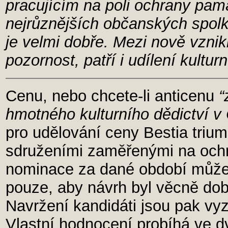
pracujícím na poli ochrany pam
nejrůznějších občanských spolk
je velmi dobře. Mezi nově vzniklé
pozornost, patří i udílení kultu
Cenu, nebo chcete-li anticenu
“
hmotného kulturního dědictví v
pro udělování ceny Bestia tri
sdruženími zaměřenými na ochra
nominace za dané období může 
pouze, aby návrh byl věcně do
Navržení kandidáti jsou pak vyzv
Vlastní hodnocení probíhá ve d