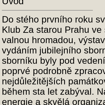
Úvod
Do stého prvního roku své
Klub Za starou Prahu ve
valnou hromadou, výstav
vydáním jubilejního sbor
sborníku byly pod veden
poprvé podrobně zpracov
nejdůležitějších památko
během sta let zabýval. N
energie a skvělá organi