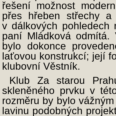
řešení možnost modern
přes hřeben střechy a
v dálkových pohledech 
paní Mládková odmítá. V
bylo dokonce proveden
laťovou konstrukcí; její f
klubovní Věstník.
Klub Za starou Prah
skleněného prvku v té
rozměru by bylo vážným 
lavinu podobných projekt