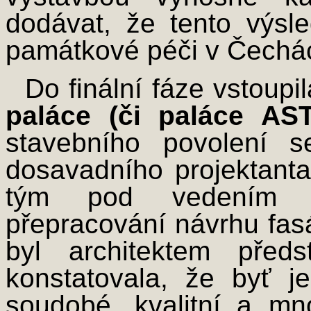
dodávat, že tento výs
památkové péči v Čechá
Do finální fáze vstoup
paláce (či paláce AS
stavebního povolení s
dosavadního projektanta
tým pod vedením ar
přepracování návrhu fas
byl architektem před
konstatovala, že byť je
soudobé, kvalitní a mn