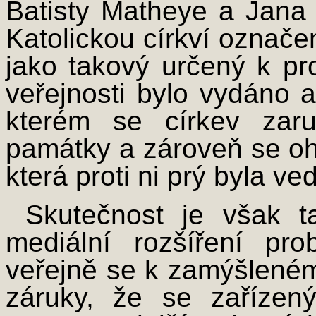
Batisty Matheye a Jana 
Katolickou církví označ
jako takový určený k pro
veřejnosti bylo vydáno a
kterém se církev zar
památky a zároveň se ohr
která proti ni prý byla ve
Skutečnost je však t
mediální rozšíření pro
veřejně se k zamýšleném
záruky, že se zařízen