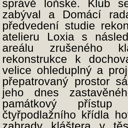
správě loňské. Klub 
zabýval a Domácí rad
předvedení studie rekon
atelieru Loxia s násle
areálu zrušeného klá
rekonstrukce k docho
velice ohleduplný a pr
přepatrovaný prostor sá
jeho dnes zastavěnéh
památkový přístup
čtyřpodlažního křídla h
zahrady kláštera v tě