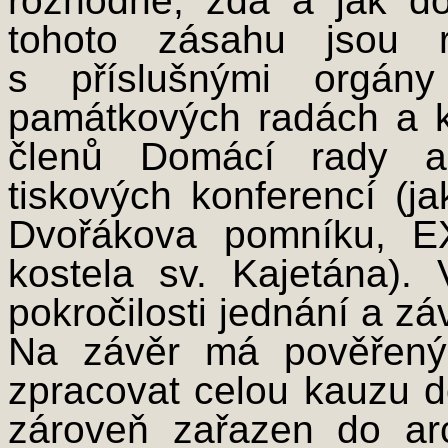
rozhodne, zda a jak d
tohoto zásahu jsou 
s příslušnými orgán
památkových radách a k
členů Domácí rady až
tiskových konferencí (j
Dvořákova pomníku, E
kostela sv. Kajetána).
pokročilosti jednání a zá
Na závěr má pověřený
zpracovat celou kauzu do
zároveň zařazen do ar