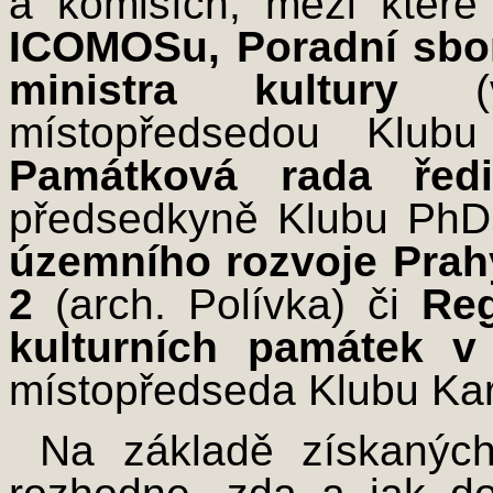
a komisích, mezi které
ICOMOSu, Poradní sbo
ministra kultury
(vš
místopředsedou Klubu
Památková rada ře
předsedkyně Klubu PhD
územního rozvoje Prah
2
(arch. Polívka) či
Reg
kulturních památek v
místopředseda Klubu Kar
Na základě získanýc