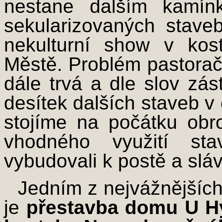
nestane dalším kamín
sekularizovaných staveb
nekulturní show v kos
Městě. Problém pastorač
dále trvá a dle slov zá
desítek dalších staveb v
stojíme na počátku ob
vhodného využití sta
vybudovali k postě a slá
Jedním z nejvážnějších
je
přestavba domu U H