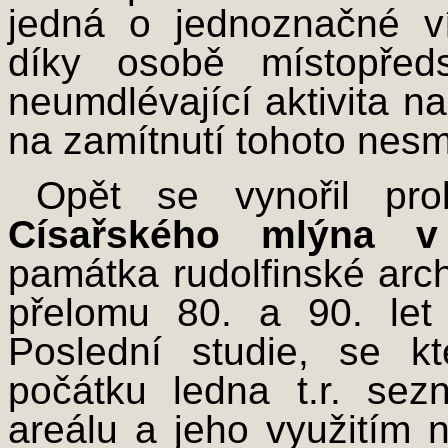
jedná o jednoznačné v
díky osobě místopřed
neumdlévající aktivita na
na zamítnutí tohoto nes
Opět se vynořil pro
Císařského mlýna v
památka rudolfinské arch
přelomu 80. a 90. let
Poslední studie, se 
počátku ledna t.r. se
areálu a jeho využitím 