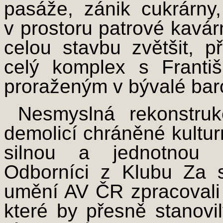
pasáže, zánik cukrárny
v prostoru patrové kavá
celou stavbu zvětšit, př
celý komplex s Frant
proraženým v bývalé baro
Nesmyslná rekonstruk
demolicí chráněné kultur
silnou a jednotnou r
Odborníci z Klubu Za 
umění AV ČR zpracovali
které by přesně stanov