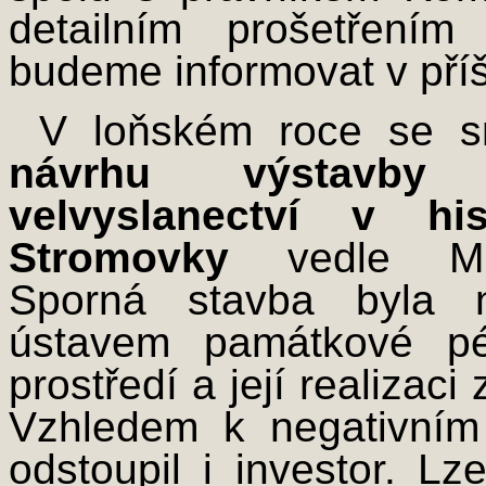
detailním prošetření
budeme informovat v příš
V loňském roce se s
návrhu výstavby 
velvyslanectví v hi
Stromovky
vedle Míst
Sporná stavba byla n
ústavem památkové péč
prostředí a její realizac
Vzhledem k negativní
odstoupil i investor. Lz