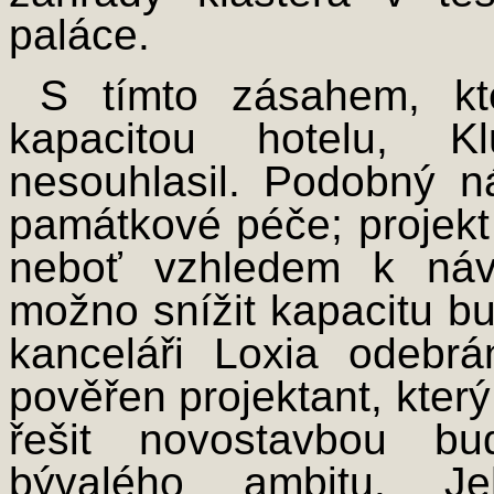
paláce.
S tímto zásahem, kt
kapacitou hotelu, K
nesouhlasil. Podobný ná
památkové péče; projekt 
neboť vzhledem k návr
možno snížit kapacitu b
kanceláři Loxia odebr
pověřen projektant, kter
řešit novostavbou bu
bývalého ambitu. J