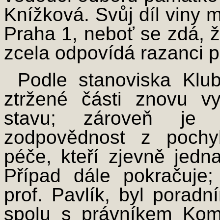
Knížková. Svůj díl viny 
Praha 1, neboť se zdá, ž
zcela odpovídá razanci 
Podle stanoviska Klu
ztržené části znovu vy
stavu; zároveň je 
zodpovědnost z pochy
péče, kteří zjevně jedna
Případ dále pokračuje;
prof. Pavlík, byl porad
spolu s právníkem Kom