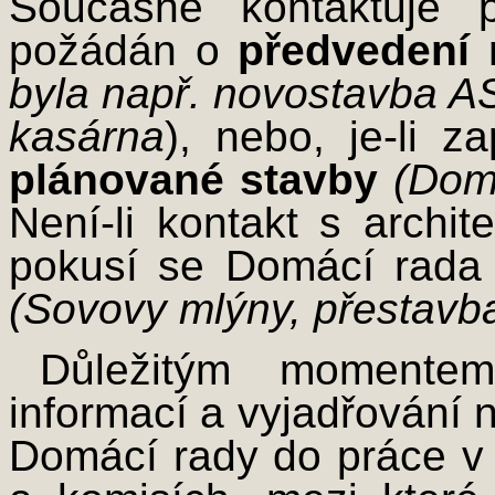
Současně kontaktuje p
požádán o
předvedení
byla např. novostavba A
kasárna
), nebo, je-li z
plánované stavby
(Domi
Není-li kontakt s archi
pokusí se Domácí rad
(Sovovy mlýny, přestavba
Důležitým momentem
informací a vyjadřování 
Domácí rady do práce v