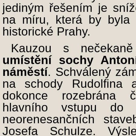
jediným řešením je sníž
na míru, která by byla
historické Prahy.
Kauzou s nečekaně 
umístění sochy Anton
náměstí
. Schválený zám
na schody Rudolfina 
dokonce rozebrána čá
hlavního vstupu do 
neorenesančních stave
Josefa Schulze. Výsl