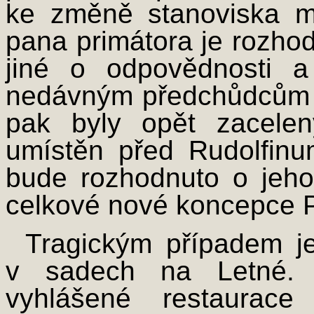
ke změně stanoviska mě
pana primátora je rozho
jiné o odpovědnosti a
nedávným předchůdcům d
pak byly opět zacele
umístěn před Rudolfinu
bude rozhodnuto o jeh
celkové nové koncepce 
Tragickým případem 
v sadech na Letné. P
vyhlášené restaurac