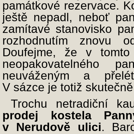
památkové rezervace. Ko
ještě nepadl, neboť pa
zamítavé stanovisko pam
rozhodnutím znovu od
Doufejme, že v tomto
neopakovatelného pan
neuváženým a přelét
V sázce je totiž skutečně
Trochu netradiční k
prodej kostela Pan
v Nerudově ulici
. Bar