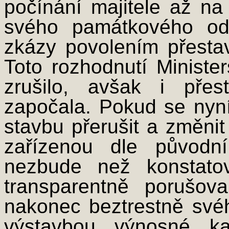
počínání majitele až na
svého památkového od
zkázy povolením přesta
Toto rozhodnutí Minister
zrušilo, avšak i pře
započala. Pokud se nyn
stavbu přerušit a změnit
zařízenou dle původní
nezbude než konstatov
transparentně porušov
nakonec beztrestně své
výstavbou výnosné ka