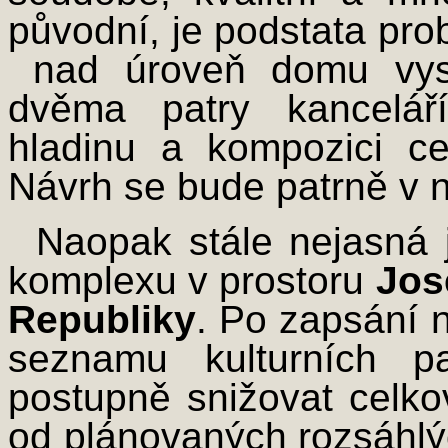
původní, je podstata p
­ nad úroveň domu vys
dvěma patry kancelář
hladinu a kompozici ce
Návrh se bude patrně v ne
Naopak stále nejasná
komplexu v prostoru
Jos
Republiky
. Po zapsání 
seznamu kulturních p
postupně snižovat celko
od plánovaných rozsáhlýc