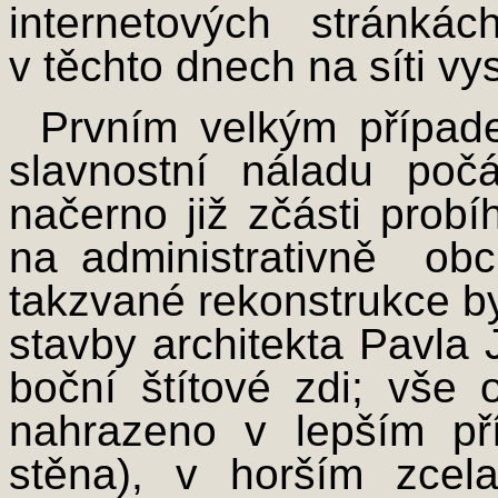
internetových stránká
v těchto dnech na síti vy
Prvním velkým případe
slavnostní náladu poč
načerno již zčásti probí
na administrativně ­ ob
takzvané rekonstrukce by
stavby architekta Pavla
boční štítové zdi; vše 
nahrazeno v lepším pří
stěna), v horším zcel