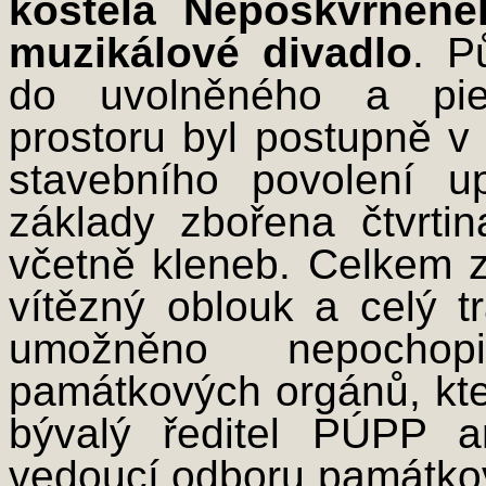
kostela Neposkvrněné
muzikálové divadlo
. P
do uvolněného a pie
prostoru byl postupně v
stavebního povolení 
základy zbořena čtvrti
včetně kleneb. Celkem z
vítězný oblouk a celý t
umožněno nepochopi
památkových orgánů, kte
bývalý ředitel PÚPP ar
vedoucí odboru památkov