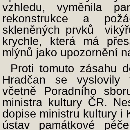
vzhledu, vyměnila pa
rekonstrukce a pož
skleněných prvků ­ viký
krychle, která má pře
mlýnů jako upozornění na
Proti tomuto zásahu 
Hradčan se vyslovily
včetně Poradního sbor
ministra kultury ČR. Ne
dopise ministru kultury i
ústav památkové péče