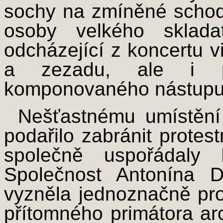
sochy na zmíněné schod
osoby velkého sklada
odcházející z koncertu v
a zezadu, ale i po
komponovaného nástupu 
Nešťastnému umístění 
podařilo zabránit protest
společně uspořádaly
Společnost Antonína D
vyzněla jednoznačně pro
přítomného primátora ar