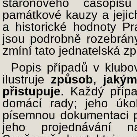
staronového časopis
památkové kauzy a jejic
a historické hodnoty Pr
jsou podrobně rozebrány
zmíní tato jednatelská zp
Popis případů v klubo
ilustruje
způsob, jakým
přistupuje
. Každý příp
domácí rady; jeho úko
písemnou dokumentaci pří
jeho projednávání n