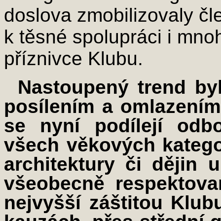
doslova zmobilizovaly čl
k těsné spolupráci i mno
příznivce Klubu.
Nastoupený trend by
posílením a omlazení
se nyní podílejí odb
všech věkových kategor
architektury či dějin
všeobecně respektova
nejvyšší záštitou Klu