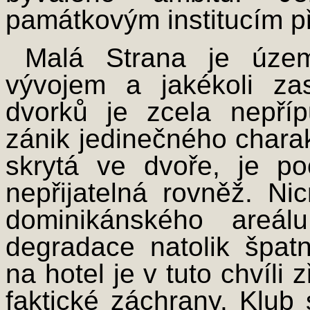
památkovým institucím p
Malá Strana je úze
vývojem a jakékoli za
dvorků je zcela nepří
zánik jedinečného charak
skrytá ve dvoře, je po
nepřijatelná rovněž. N
dominikánského areál
degradace natolik špat
na hotel je v tuto chvíl
faktické záchrany. Klub 