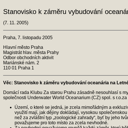
Stanovisko k záměru vybudování oceanár
(7. 11. 2005)
Praha, 7. listopadu 2005
Hlavní město Praha
Magistrát hlav. města Prahy
Odbor obchodních aktivit
Mariánské nám. 2
110 01 Praha 1
Věc: Stanovisko k záměru vybudování oceanária na Letn
Domácí rada Klubu Za starou Prahu zásadně nesouhlasí s myš
společnosti Underwater World Oceanarium (CZ) spol. s r.o.za
Území, o které se jedná, je zcela mimořádným a exkluzi
využití mají, jak dějiny dokládají, vysokou společenskou
než za zvláštní typ „zoologické zahrady“, byť by jeho t
považujeme pro toto místo za zcela nevhodné.
Za nevhodný považujeme rovněž každý záměr, který během