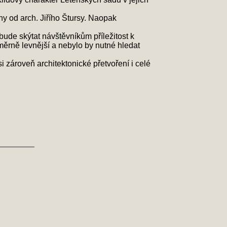
y od arch. Jiřího Štursy. Naopak
ude skýtat návštěvníkům příležitost k
měrně levnější a nebylo by nutné hledat
 zároveň architektonické přetvoření i celé