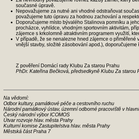
současné úpravě.
Nepovažujeme za nutné ani vhodné odstraňovat současnou
považujeme tuto úpravu za hodnou zachování a respekt
Doporučujeme místo bývalého Stalinova pomníku a jeho o
procházce, vyhlídce, vhodným sportovním aktivitám, pří
zájemce s krkolomně atraktivním programem využití, který
V případě, že se nenalezne hned zájemce o přiměřené vyu
vnější stavby, složité zásobování apod.), doporučujeme řeš
Z pověření Domácí rady Klubu Za starou Prahu
PhDr. Kateřina Bečková, předsedkyně Klubu Za starou 
Na vědomí:
Odbor kultury, památkové péče a cestovního ruchu
Národní památkový ústav, územní odborné pracoviště v hlav
Český národní výbor ICOMOS
Útvar rozvoje hlav. města Prahy
Kulturní komise Zastupitelstva hlav. města Prahy
Městská část Praha 7