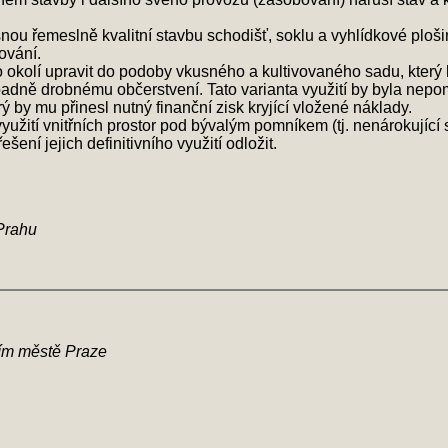
 řemeslně kvalitní stavbu schodišť, soklu a vyhlídkové plošin
ování.
kolí upravit do podoby vkusného a kultivovaného sadu, který b
padně drobnému občerstvení. Tato varianta využití by byla nepo
 by mu přinesl nutný finanční zisk kryjící vložené náklady.
žití vnitřních prostor pod bývalým pomníkem (tj. nenárokující si
ení jejich definitivního využití odložit.
Prahu
ním městě Praze