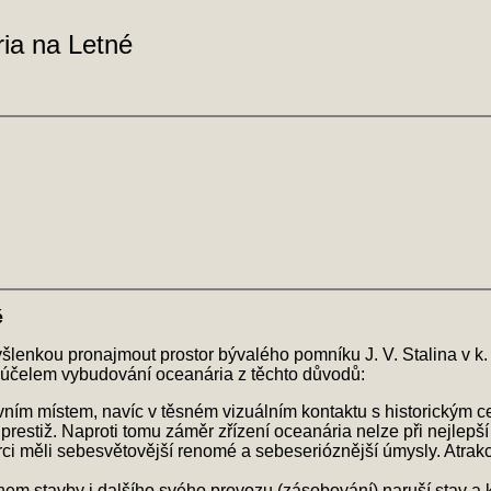
ia na Letné
é
lenkou pronajmout prostor bývalého pomníku J. V. Stalina v k.
 účelem vybudování oceanária z těchto důvodů:
vním místem, navíc v těsném vizuálním kontaktu s historickým c
 prestiž. Naproti tomu záměr zřízení oceanária nelze při nejlepš
vůrci měli sebesvětovější renomé a sebeserióznější úmysly. Atra
 stavby i dalšího svého provozu (zásobování) naruší stav a kl