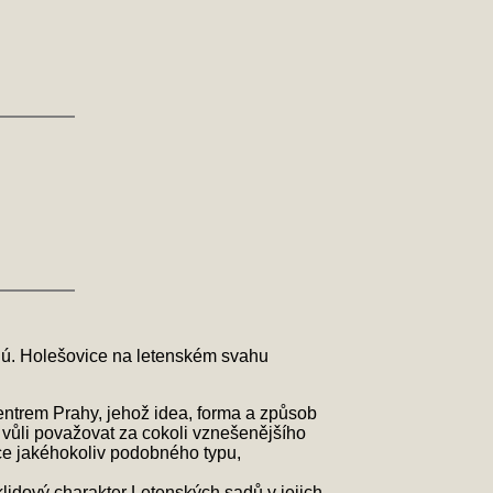
 ú. Holešovice na letenském svahu
entrem Prahy, jehož idea, forma a způsob
í vůli považovat za cokoli vznešenějšího
kce jakéhokoliv podobného typu,
idový charakter Letenských sadů v jejich